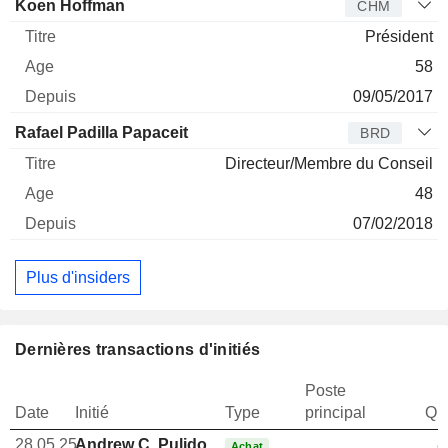
Koen Hoffman
CHM
Président
58
09/05/2017
Rafael Padilla Papaceit
BRD
Directeur/Membre du Conseil
48
07/02/2018
Plus d'insiders
Dernières transactions d'initiés
Poste
Date
Initié
Type
principal
Qua
28.05.25
Andrew C. Pulido
8
Achat