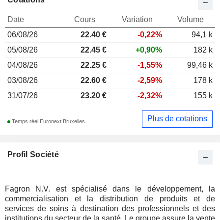
Date
Cours
Variation
Volume
06/08/26
22.40
€
-0,22%
94,1 k
05/08/26
22.45 €
+0,90%
182 k
04/08/26
22.25 €
-1,55%
99,46 k
03/08/26
22.60 €
-2,59%
178 k
31/07/26
23.20 €
-2,32%
155 k
Plus de cotations
Temps réel Euronext Bruxelles
Profil Société
Fagron N.V. est spécialisé dans le développement, la
commercialisation et la distribution de produits et de
services de soins à destination des professionnels et des
institutions du secteur de la santé. Le groupe assure la vente