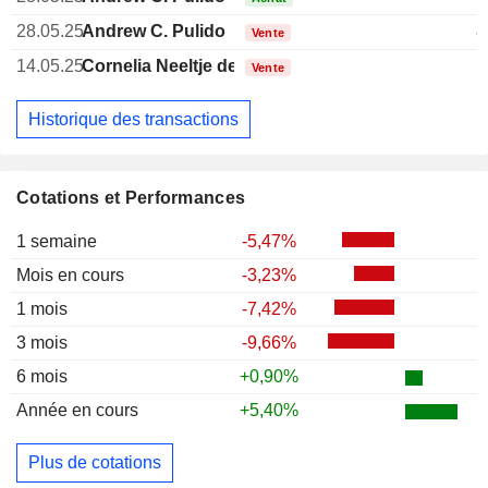
28.05.25
Andrew C. Pulido
8
Vente
14.05.25
Cornelia Neeltje de Jong
Vente
Historique des transactions
Cotations et Performances
1 semaine
-5,47%
Mois en cours
-3,23%
1 mois
-7,42%
3 mois
-9,66%
6 mois
+0,90%
Année en cours
+5,40%
Plus de cotations