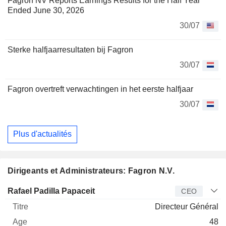
Fagron NV Reports Earnings Results for the Half Year
Ended June 30, 2026
30/07
Sterke halfjaarresultaten bij Fagron
30/07
Fagron overtreft verwachtingen in het eerste halfjaar
30/07
Plus d'actualités
Dirigeants et Administrateurs: Fagron N.V.
Dirigeant
Titre
Age
Depuis
Rafael Padilla Papaceit
CEO
Directeur Général
48