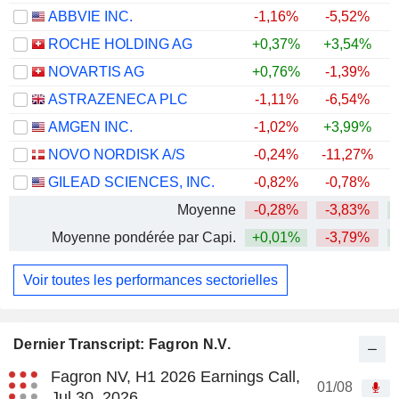
ABBVIE INC.
-1,16%
-5,52%
+
ROCHE HOLDING AG
+0,37%
+3,54%
+
NOVARTIS AG
+0,76%
-1,39%
+
ASTRAZENECA PLC
-1,11%
-6,54%
AMGEN INC.
-1,02%
+3,99%
+
NOVO NORDISK A/S
-0,24%
-11,27%
GILEAD SCIENCES, INC.
-0,82%
-0,78%
+
Moyenne
-0,28%
-3,83%
+
Moyenne pondérée par Capi.
+0,01%
-3,79%
+
Voir toutes les performances sectorielles
Dernier Transcript: Fagron N.V.
Fagron NV, H1 2026 Earnings Call,
01/08
Jul 30, 2026