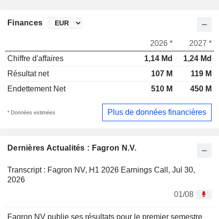
Finances
2026 *
2027 *
Chiffre d'affaires
1,14 Md
1,24 Md
Résultat net
107 M
119 M
Endettement Net
510 M
450 M
Plus de données financières
* Données estimées
Dernières Actualités : Fagron N.V.
Transcript : Fagron NV, H1 2026 Earnings Call, Jul 30,
2026
01/08
Fagron NV publie ses résultats pour le premier semestre