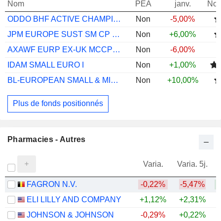
Nom
PEA
janv.
Not
ODDO BHF ACTIVE CHAMPIONS CI-EUR
Non
-5,00%
JPM EUROPE SUST SM CP EQ A ACC EUR
Non
+6,00%
AXAWF EURP EX-UK MCCP F CAP EUR
Non
-6,00%
IDAM SMALL EURO I
Non
+1,00%
BL-EUROPEAN SMALL & MID CAPS BM EUR
Non
+10,00%
Plus de fonds positionnés
Pharmacies - Autres
Varia.
Varia. 5j.
FAGRON N.V.
-0,22%
-5,47%
ELI LILLY AND COMPANY
+1,12%
+2,31%
+
JOHNSON & JOHNSON
-0,29%
+0,22%
+