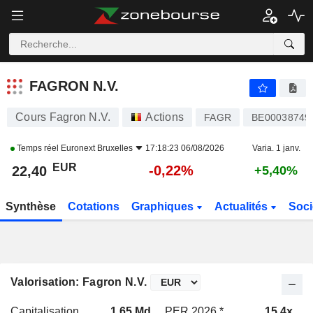
FAGRON N.V.
22,40
€
-0,22%
FAGRON N.V.
Cours Fagron N.V.
Actions
FAGR
BE00038749
Temps réel
Euronext Bruxelles
17:18:23 06/08/2026
Varia. 1 janv.
EUR
-0,22%
22,40
+5,40%
Synthèse
Cotations
Graphiques
Actualités
Soci
Valorisation: Fagron N.V.
Capitalisation
1,65 Md
PER 2026 *
15,4x
P