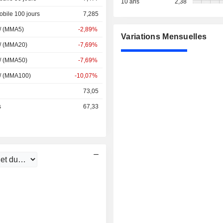
10 ans
2,38
bile 100 jours
7,285
 / (MMA5)
-2,89%
Variations Mensuelles
 / (MMA20)
-7,69%
 / (MMA50)
-7,69%
 / (MMA100)
-10,07%
73,05
s
67,33