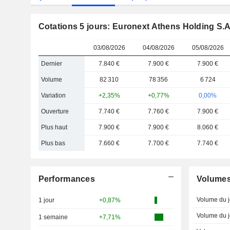
Cotations 5 jours: Euronext Athens Holding S.A
03/08/2026
04/08/2026
05/08/2026
Dernier
7.840 €
7.900 €
7.900 €
Volume
82 310
78 356
6 724
Variation
+2,35%
+0,77%
0,00%
Ouverture
7.740 €
7.760 €
7.900 €
Plus haut
7.900 €
7.900 €
8.060 €
Plus bas
7.660 €
7.700 €
7.740 €
Performances
Volume
Volume du j
1 jour
+0,87%
Volume du j
1 semaine
+7,71%