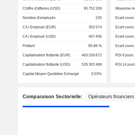
Chiffre d'affaires (USD)
95 752 209
Moyenne mo
Nombre d'employés
235
Ecart cours
CA / Employé (EUR)
352 574
Ecart cours
CA / Employé (USD)
407 456
Ecart cours
Flottant
95.86 %
Ecart cours
Capitalisation flottante (EUR)
463 200 672
RSI 9 jours
Capitalisation flottante (USD)
535 302 489
RSI 14 jour
Capital Moyen Quotidien Echangé
0.03%
Comparaison Sectorielle: