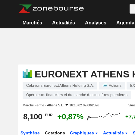
Marchés
Actualités
Analyses
Agenda
EURONEXT ATHENS H
Cotations Euronext Athens Holding S.A.
Actions
E
Opérateurs financiers et du marché des matières premières
Marché Fermé -
Athens S.E.
16:10:02 07/08/2026
Varia
8,100
+0,87%
EUR
+7,
Synthèse
Cotations
Graphiques
Actualités