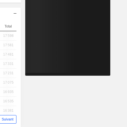
Total
17 598
17 581
17 481
17 331
17 231
17 075
16 935
16 535
16 381
Suivant