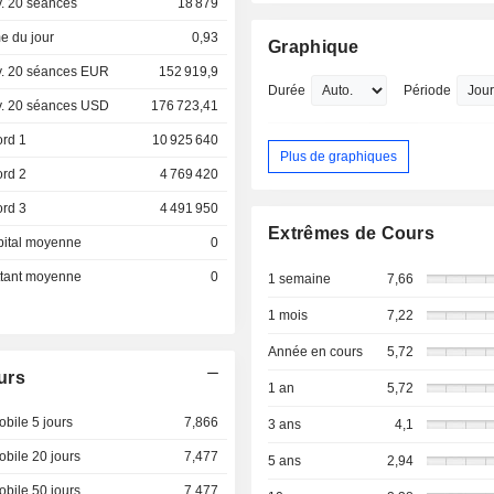
. 20 séances
18 879
e du jour
0,93
Graphique
. 20 séances EUR
152 919,9
Durée
Période
. 20 séances USD
176 723,41
ord 1
10 925 640
Plus de graphiques
ord 2
4 769 420
ord 3
4 491 950
Extrêmes de Cours
pital moyenne
0
ottant moyenne
0
1 semaine
7,66
1 mois
7,22
Année en cours
5,72
urs
1 an
5,72
bile 5 jours
7,866
3 ans
4,1
bile 20 jours
7,477
5 ans
2,94
bile 50 jours
7,477