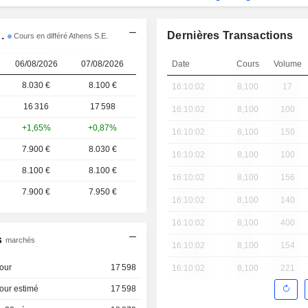
.
Dernières Transactions
Cours en différé Athens S.E.
06/08/2026
07/08/2026
Date
Cours
Volume
8.030 €
8.100 €
16:10:02
8,100
17
16 316
17 598
16:10:02
8,100
100
+1,65%
+0,87%
16:10:02
8,100
150
7.900 €
8.030 €
16:10:02
8,100
100
8.100 €
8.100 €
16:10:02
8,100
156
7.900 €
7.950 €
16:10:02
8,100
140
16:10:02
8,100
400
s
marchés
16:10:02
8,100
154
our
17 598
16:10:02
8,100
221
our estimé
17 598