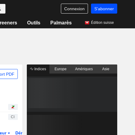
Connexion
S'abonner
reeners
Outils
Palmarès
Édition suisse
Indices
Europe
Amériques
Asie
ort PDF
CI
teur
Dérivés
Fonds et ETFs