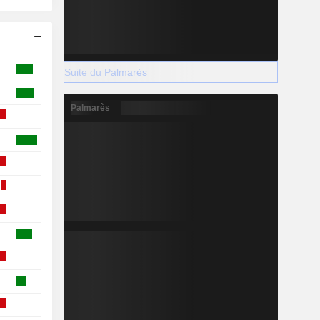
Suite du Palmarès
Palmarès