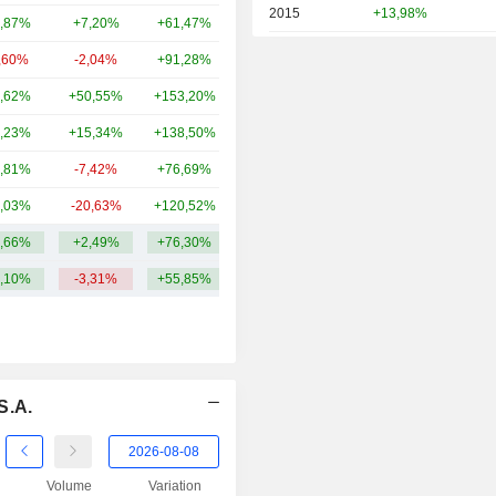
2015
+13,98%
,87%
+7,20%
+61,47%
55,97 Md
2014
-41,88%
,60%
-2,04%
+91,28%
52,94 Md
2013
+83,91%
,62%
+50,55%
+153,20%
20,26 Md
2012
+50,52%
,23%
+15,34%
+138,50%
18,8 Md
2011
-41,02%
,81%
-7,42%
+76,69%
10,29 Md
2010
-32,88%
,03%
-20,63%
+120,52%
7,9 Md
2009
+30,36%
,66%
+2,49%
+76,30%
37,41 Md
2008
-76,67%
,10%
-3,31%
+55,85%
2007
+72,17%
2006
+55,58%
2005
+17,89%
S.A.
2004
+16,21%
2003
+157,48%
Volume
Variation
2002
-67,68%