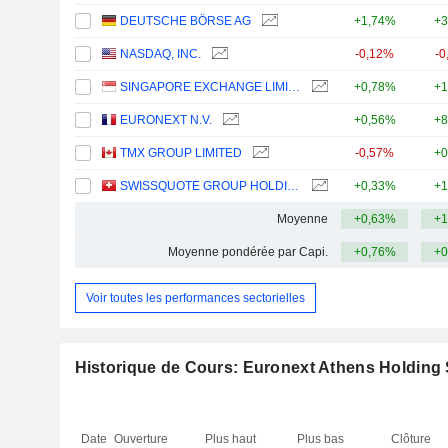
DEUTSCHE BÖRSE AG
+1,74%
+3
NASDAQ, INC.
-0,12%
-0
SINGAPORE EXCHANGE LIMITED
+0,78%
+1
EURONEXT N.V.
+0,56%
+8
TMX GROUP LIMITED
-0,57%
+0
SWISSQUOTE GROUP HOLDING SA
+0,33%
+1
Moyenne
+0,63%
+1
Moyenne pondérée par Capi.
+0,76%
+0
Voir toutes les performances sectorielles
Historique de Cours: Euronext Athens Holding 
Date
Ouverture
Plus haut
Plus bas
Clôture