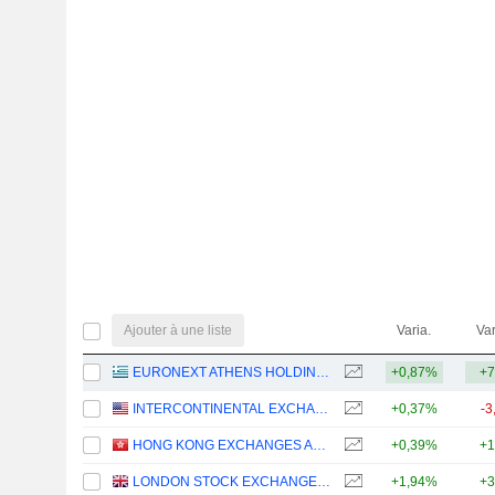
Ajouter à une liste
Varia.
Var
EURONEXT ATHENS HOLDING S.A.
+0,87%
+7
INTERCONTINENTAL EXCHANGE, INC.
+0,37%
-3
HONG KONG EXCHANGES AND CLEARING LIMITED
+0,39%
+1
LONDON STOCK EXCHANGE GROUP PLC
+1,94%
+3