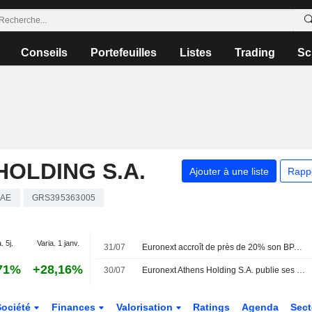
Conseils
Portefeuilles
Listes
Trading
Sc
OLDING S.A.
Ajouter à une liste
Rapp
XAE
GRS395363005
. 5j.
Varia. 1 janv.
31/07
Euronext accroît de près de 20% son BPA ajusté au 2e trimestre
71%
+28,16%
30/07
Euronext Athens Holding S.A. publie ses résultats pour le premier semestre clos le 30 juin 2026
Société
Finances
Valorisation
Ratings
Agenda
Sec