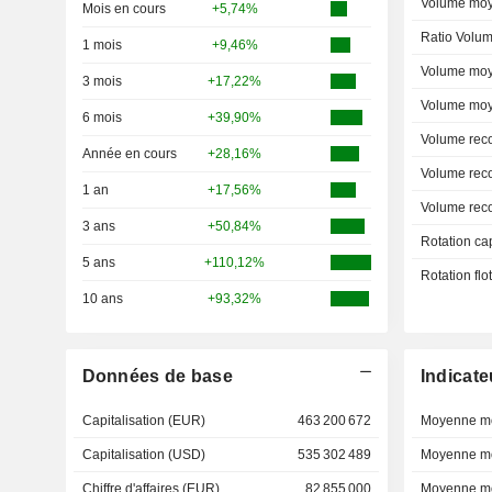
Volume moy
Mois en cours
+5,74%
Ratio Volum
1 mois
+9,46%
Volume moy
3 mois
+17,22%
Volume moy
6 mois
+39,90%
Volume rec
Année en cours
+28,16%
Volume rec
1 an
+17,56%
Volume rec
3 ans
+50,84%
Rotation ca
5 ans
+110,12%
Rotation fl
10 ans
+93,32%
Données de base
Indicate
Capitalisation (EUR)
463 200 672
Moyenne mo
Capitalisation (USD)
535 302 489
Moyenne mo
Chiffre d'affaires (EUR)
82 855 000
Moyenne mo