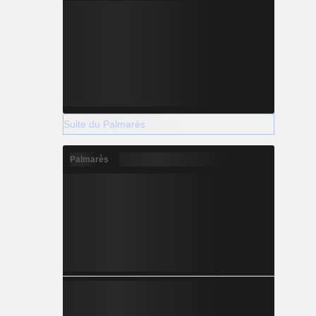
Suite du Palmarès
Palmarès