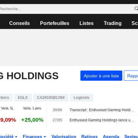
Conseils
Portefeuilles
Listes
Trading
Sc
G HOLDINGS
Ajouter à une liste
Rapp
tions
EGLX
CA29385B1094
Logiciels
Varia. 5j.
Varia. 1 janv.
30/06
Transcript : Enthusiast Gaming Holdings Inc. - Shareholder/Analyst Call
-9,09%
+25,00%
27/05
Enthusiast Gaming Holdings lance une nouvelle offre d'abonnement et fait le point sur ses activités
Société
Finances
Valorisation
Ratings
Agenda
Secte