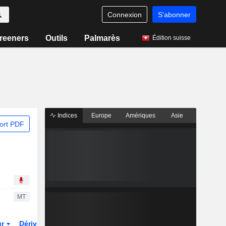
Connexion
S'abonner
reeners
Outils
Palmarès
Édition suisse
Indices
Europe
Amériques
Asie
ort PDF
MT
ur
Dérivés