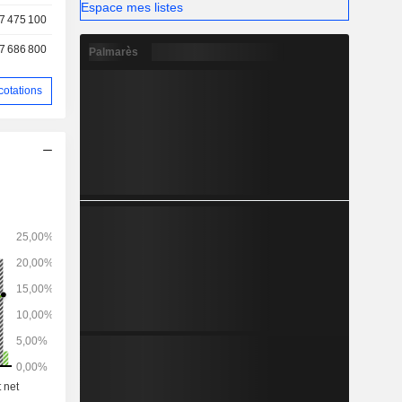
Espace mes listes
7 475 100
7 686 800
Palmarès
cotations