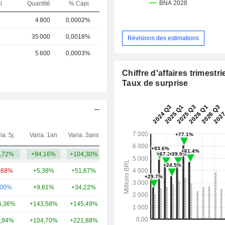
l
Quantité
% Capi.
4 800
0,0002%
35 000
0,0018%
Révisions des estimations
5 600
0,0003%
Chiffre d'affaires trimestrie
Taux de surprise
ia. 5j.
Varia. 1an
Varia. 3ans
Capi.($)
,72%
+94,16%
+104,30%
10,1 Md
,68%
+5,38%
+51,67%
20,88 Md
,00%
+9,61%
+34,22%
13,21 Md
6,36%
+143,58%
+145,49%
7 Md
,94%
+104,70%
+221,88%
6,28 Md