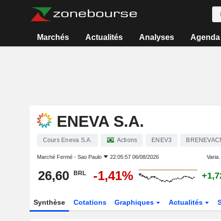
Marchés
Actualités
Analyses
Agenda
ENEVA S.A.
Cours Eneva S.A.
Actions
ENEV3
BRENEVAC
Marché Fermé -
Sao Paulo
22:05:57 06/08/2026
Varia. 
26,60
-1,41%
BRL
+1,
Synthèse
Cotations
Graphiques
Actualités