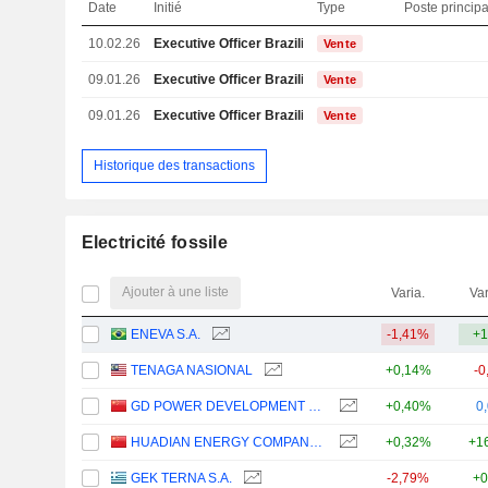
Date
Initié
Type
Poste principa
10.02.26
Executive Officer Brazilian
Vente
09.01.26
Executive Officer Brazilian
Vente
09.01.26
Executive Officer Brazilian
Vente
Historique des transactions
Electricité fossile
Ajouter à une liste
Varia.
Var
ENEVA S.A.
-1,41%
+1
TENAGA NASIONAL
+0,14%
-0
GD POWER DEVELOPMENT CO.,LTD
+0,40%
0
HUADIAN ENERGY COMPANY LIMITED
+0,32%
+1
GEK TERNA S.A.
-2,79%
+0