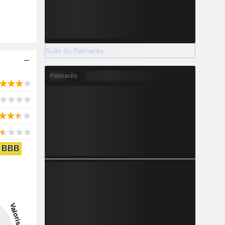
Suite du Palmarès
Palmarès
BBB