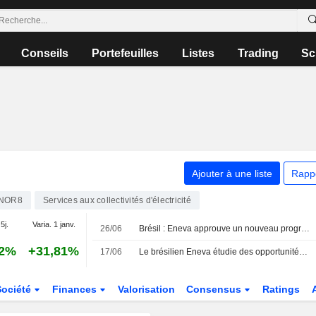
Conseils
Portefeuilles
Listes
Trading
Sc
Ajouter à une liste
Rapp
NOR8
Services aux collectivités d'électricité
5j.
Varia. 1 janv.
26/06
Brésil : Eneva approuve un nouveau programme de rachat d'actions portant sur 23 millions de titres
72%
+31,81%
17/06
Le brésilien Eneva étudie des opportunités d'investissement au Venezuela, selon son directeur général
Société
Finances
Valorisation
Consensus
Ratings