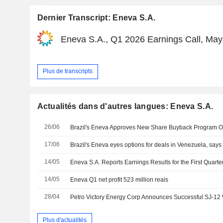
Dernier Transcript: Eneva S.A.
Eneva S.A., Q1 2026 Earnings Call, May
Plus de transcripts
Actualités dans d'autres langues: Eneva S.A.
26/06
17/06
Brazil's Eneva eyes options for deals in Venezuela, say
14/05
Eneva S.A. Reports Earnings Results for the First Quar
14/05
Eneva Q1 net profit 523 million reais
28/04
Petro Victory Energy Corp Announces Successful SJ-12 
Plus d'actualités