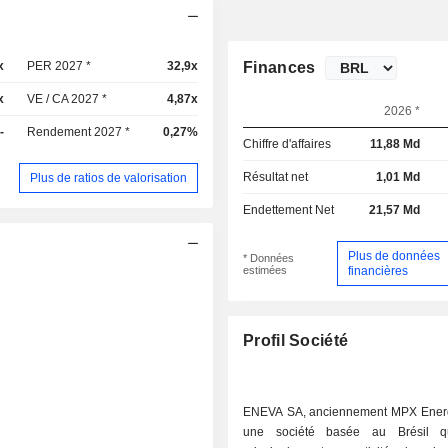
x
PER 2027 *
32,9x
Finances
x
VE / CA 2027 *
4,87x
2026 *
-
Rendement 2027 *
0,27%
Chiffre d'affaires
11,88 Md
Résultat net
1,01 Md
Plus de ratios de valorisation
Endettement Net
21,57 Md
Plus de données
* Données
estimées
financières
Profil Société
ENEVA SA, anciennement MPX Energ
une société basée au Brésil q