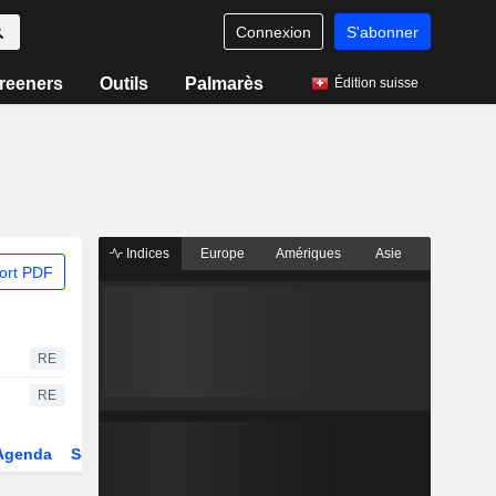
Connexion
S'abonner
reeners
Outils
Palmarès
Édition suisse
Indices
Europe
Amériques
Asie
ort PDF
RE
RE
Agenda
Secteur
Dérivés
Fonds et ETFs