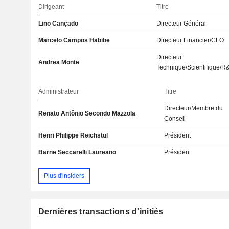
Dirigeant
Titre
Lino Cançado
Directeur Général
Marcelo Campos Habibe
Directeur Financier/CFO
Directeur
Andrea Monte
Technique/Scientifique/R
Administrateur
Titre
Directeur/Membre du
Renato Antônio Secondo Mazzola
Conseil
Henri Philippe Reichstul
Président
Barne Seccarelli Laureano
Président
Plus d'insiders
Dernières transactions d'initiés