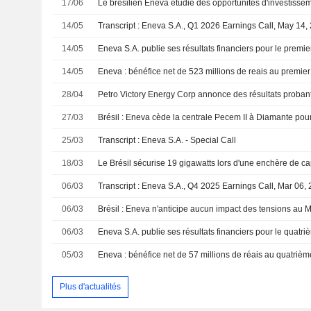
17/06
14/05
Transcript : Eneva S.A., Q1 2026 Earnings Call, May 14,
14/05
14/05
Eneva : bénéfice net de 523 millions de reais au premier
28/04
Petro Victory Energy Corp annonce des résultats probant
27/03
25/03
Transcript : Eneva S.A. - Special Call
18/03
06/03
Transcript : Eneva S.A., Q4 2025 Earnings Call, Mar 06,
06/03
06/03
05/03
Eneva : bénéfice net de 57 millions de réais au quatrièm
Plus d'actualités