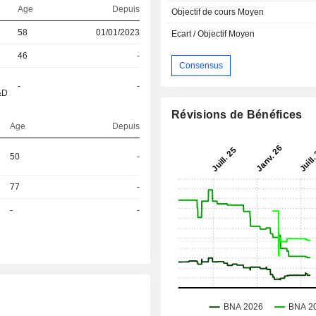
Age
Depuis
Objectif de cours Moyen
58
01/01/2023
Ecart / Objectif Moyen
46
-
Consensus
-
-
&D
Révisions de Bénéfices
Age
Depuis
50
-
77
-
-
-