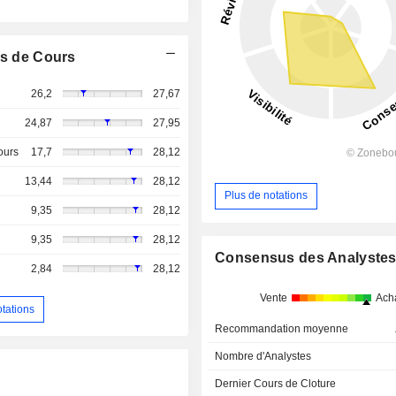
s de Cours
26,2
27,67
24,87
27,95
ours
17,7
28,12
13,44
28,12
Plus de notations
9,35
28,12
9,35
28,12
Consensus des Analyste
2,84
28,12
Vente
Ach
otations
Recommandation moyenne
Nombre d'Analystes
Dernier Cours de Cloture