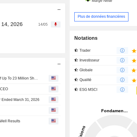
Plus de données financières
 14, 2026
14/05
Notations
Trader
Investisseur
Globale
Brazil's Eneva Approves New Share Buyback Program Of Up To 23 Million Shares
Qualité
s CEO
ESG MSCI
ter Ended March 31, 2026
Well Results