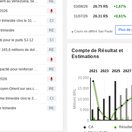
Le brésilien Eneva étudie des opportunités d'investissement au Venezuela, selon son directeur général
RE
03/08/26
26.75 R$
+1,67%
 2026
31/07/26
26.31 R$
+0,61%
Eneva S.A. publie ses résultats financiers pour le premier trimestre clos le 31 mars 2026
CI
Plus de 
 trimestre
RE
Cours en différé Sao Paulo
s pour le puits SJ-12
CI
Brésil : Eneva cède la centrale Pecem II à Diamante pour 165,6 millions de dollars
RE
Compte de Résultat et
Estimations
Le Brésil sécurise 19 gigawatts lors d'une enchère de capacité pour renforcer son approvisionnement énergétique
RE
 2026
Brésil : Eneva n'anticipe aucun impact des tensions au Moyen-Orient sur ses cargaisons de GNL
RE
Eneva S.A. publie ses résultats financiers pour le quatrième trimestre clos le 31 décembre 2025
CI
e trimestre
RE