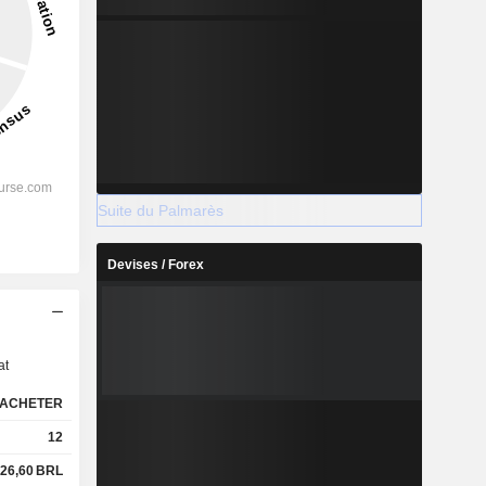
Suite du Palmarès
Devises / Forex
s
at
ACHETER
12
26,60
BRL