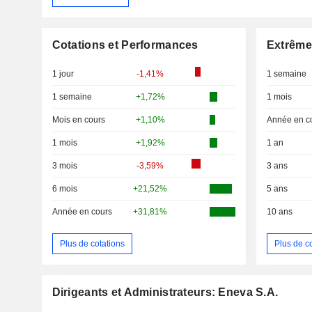
Cotations et Performances
Extrême
1 jour
-1,41%
1 semaine
1 semaine
+1,72%
1 mois
Mois en cours
+1,10%
Année en c
1 mois
+1,92%
1 an
3 mois
-3,59%
3 ans
6 mois
+21,52%
5 ans
Année en cours
+31,81%
10 ans
Plus de cotations
Plus de c
Dirigeants et Administrateurs: Eneva S.A.