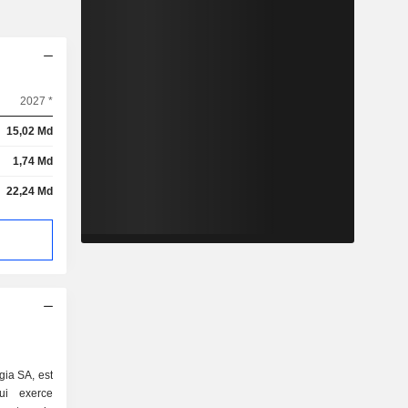
2027 *
15,02 Md
1,74 Md
22,24 Md
ia SA, est
ui exerce