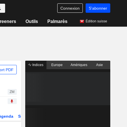
Connexion
S'abonner
reeners
Outils
Palmarès
Édition suisse
Indices
Europe
Amériques
Asie
ort PDF
ZM
Agenda
Secteur
Dérivés
Fonds et ETFs