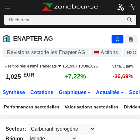
ENAPTER AG
1,025
€
+7,22%
ENAPTER AG
Révisions sectorielles Enapter AG
Actions
H2O
Temps réel estimé
Tradegate
15:19:07 10/08/2026
Varia. 1 janv.
EUR
+7,22%
1,025
-36,69%
Synthèse
Cotations
Graphiques
Actualités
Soci
Performances sectorielles
Valorisations sectorielles
Dividen
Secteur:
Région: