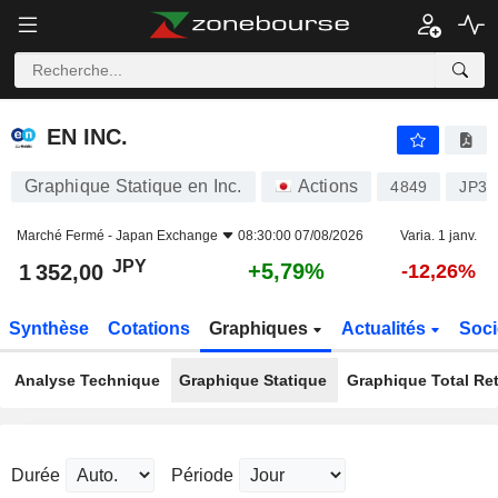
EN INC.
1 352,00
¥
+5,79%
EN INC.
Graphique Statique en Inc.
Actions
4849
JP31
Marché Fermé -
Japan Exchange
08:30:00 07/08/2026
Varia. 1 janv.
JPY
+5,79%
1 352,00
-12,26%
Synthèse
Cotations
Graphiques
Actualités
Soci
Analyse Technique
Graphique Statique
Graphique Total Re
Durée
Période