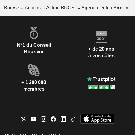
Bourse
Actions
Action BROS
Agenda Dutch Bros Inc.
N°1 du Conseil
+ de 20 ans
Boursier
à vos côtés
+ 1 300 000
membres