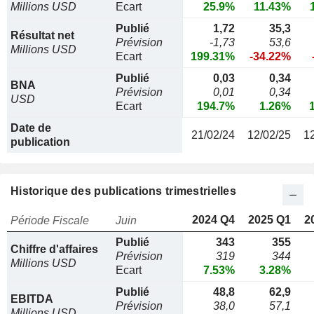
Millions USD
Ecart
25.9%
11.43%
Publié
1,72
35,3
Résultat net
Prévision
-1,73
53,6
Millions USD
Ecart
199.31%
-34.22%
Publié
0,03
0,34
BNA
Prévision
0,01
0,34
USD
Ecart
194.7%
1.26%
Date de
21/02/24
12/02/25
1
publication
Historique des publications trimestrielles
2024 Q4
2025 Q1
2
Période Fiscale
Juin
Publié
343
355
Chiffre d'affaires
Prévision
319
344
Millions USD
Ecart
7.53%
3.28%
Publié
48,8
62,9
EBITDA
Prévision
38,0
57,1
Millions USD