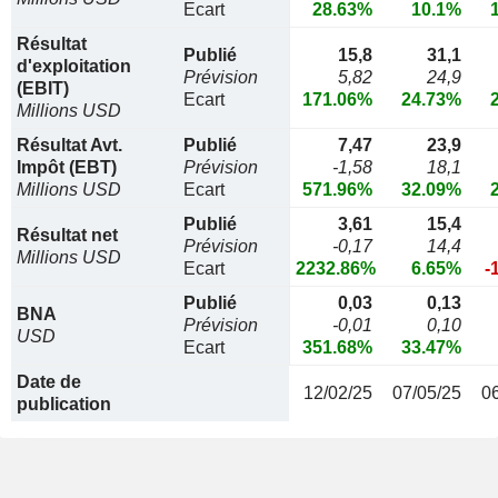
Ecart
28.63%
10.1%
Résultat
Publié
15,8
31,1
d'exploitation
Prévision
5,82
24,9
(EBIT)
Ecart
171.06%
24.73%
Millions USD
Résultat Avt.
Publié
7,47
23,9
Impôt (EBT)
Prévision
-1,58
18,1
Millions USD
Ecart
571.96%
32.09%
Publié
3,61
15,4
Résultat net
Prévision
-0,17
14,4
Millions USD
Ecart
2232.86%
6.65%
-
Publié
0,03
0,13
BNA
Prévision
-0,01
0,10
USD
Ecart
351.68%
33.47%
Date de
12/02/25
07/05/25
0
publication