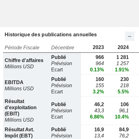
Historique des publications annuelles
2023
2024
Période Fiscale
Décembre
Publié
966
1 281
Chiffre d'affaires
Prévision
964
1 257
Millions USD
Ecart
0.13%
1.91%
Publié
160
230
EBITDA
Prévision
155
218
Millions USD
Ecart
3.2%
5.5%
Résultat
Publié
46,2
106
d'exploitation
Prévision
43,3
96,1
(EBIT)
Ecart
6.86%
10.4%
Millions USD
Résultat Avt.
Publié
16,9
84,9
Impôt (EBT)
Prévision
13,4
76,2