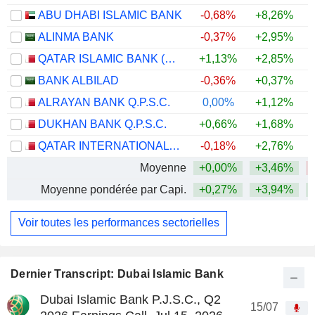
ABU DHABI ISLAMIC BANK
-0,68%
+8,26%
ALINMA BANK
-0,37%
+2,95%
+
QATAR ISLAMIC BANK (Q.P.S.C.)
+1,13%
+2,85%
BANK ALBILAD
-0,36%
+0,37%
ALRAYAN BANK Q.P.S.C.
0,00%
+1,12%
DUKHAN BANK Q.P.S.C.
+0,66%
+1,68%
QATAR INTERNATIONAL ISLAMIC BANK (Q.P.S.C)
-0,18%
+2,76%
Moyenne
+0,00%
+3,46%
Moyenne pondérée par Capi.
+0,27%
+3,94%
Voir toutes les performances sectorielles
Dernier Transcript: Dubai Islamic Bank
Dubai Islamic Bank P.J.S.C., Q2
15/07