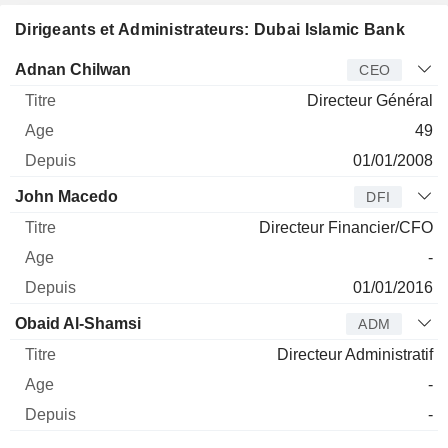
Dirigeants et Administrateurs: Dubai Islamic Bank
Dirigeant
Titre
Age
Depuis
Adnan Chilwan
CEO
Directeur Général
49
01/01/2008
John Macedo
DFI
Directeur Financier/CFO
-
01/01/2016
Obaid Al-Shamsi
ADM
Directeur Administratif
-
-