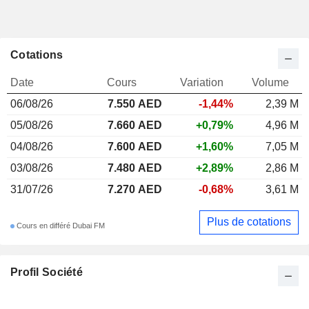
Cotations
Date
Cours
Variation
Volume
06/08/26
7.550
AED
-1,44%
2,39 M
05/08/26
7.660 AED
+0,79%
4,96 M
04/08/26
7.600 AED
+1,60%
7,05 M
03/08/26
7.480 AED
+2,89%
2,86 M
31/07/26
7.270 AED
-0,68%
3,61 M
Plus de cotations
Cours en différé Dubai FM
Profil Société