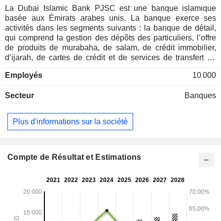
La Dubai Islamic Bank PJSC est une banque islamique
basée aux Émirats arabes unis. La banque exerce ses
activités dans les segments suivants : la banque de détail,
qui comprend la gestion des dépôts des particuliers, l’offre
de produits de murabaha, de salam, de crédit immobilier,
d’ijarah, de cartes de crédit et de services de transfert de
fonds, ainsi que les services bancaires prioritaires et la
Employés
10 000
gestion de patrimoine ; la banque d’entreprise, qui
comprend la gestion du financement, d’autres facilités de
Secteur
Banques
crédit, des dépôts, des comptes courants, de la gestion de
trésorerie et des produits de gestion des risques destinés
aux entreprises et aux clients institutionnels ; La trésorerie,
Plus d'informations sur la société
qui est chargée de gérer la liquidité globale et le risque de
marché de la banque et qui fournit des services de trésorerie
aux clients. La trésorerie gère également son propre
portefeuille de sukuk et d’instruments financiers spécialisés
Compte de Résultat et Estimations
afin de gérer les risques susmentionnés ; Le développement
immobilier, qui comprend la promotion immobilière et
d’autres investissements immobiliers réalisés par une filiale
; et Les autres activités, qui englobent les fonctions autres
que les secteurs d’activité principaux susmentionnés,
notamment les activités internationales et les biens