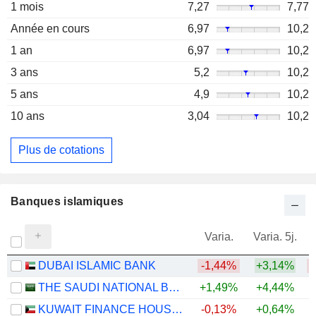
1 mois
7,27
7,77
Année en cours
6,97
10,2
1 an
6,97
10,2
3 ans
5,2
10,2
5 ans
4,9
10,2
10 ans
3,04
10,2
Plus de cotations
Banques islamiques
Varia.
Varia. 5j.
DUBAI ISLAMIC BANK
-1,44%
+3,14%
THE SAUDI NATIONAL BANK
+1,49%
+4,44%
+
KUWAIT FINANCE HOUSE K.S.C.P.
-0,13%
+0,64%