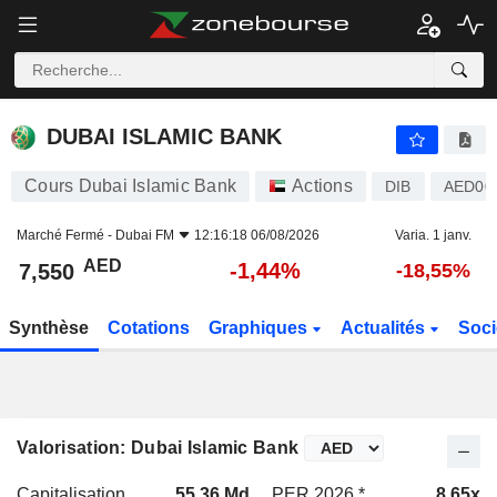
DUBAI ISLAMIC BANK
7,550
AED
-1,44%
DUBAI ISLAMIC BANK
Cours Dubai Islamic Bank
Actions
DIB
AED00
Marché Fermé -
Dubai FM
12:16:18 06/08/2026
Varia. 1 janv.
AED
-1,44%
7,550
-18,55%
Synthèse
Cotations
Graphiques
Actualités
Soci
Valorisation: Dubai Islamic Bank
Capitalisation
55,36 Md
PER 2026 *
8,65x