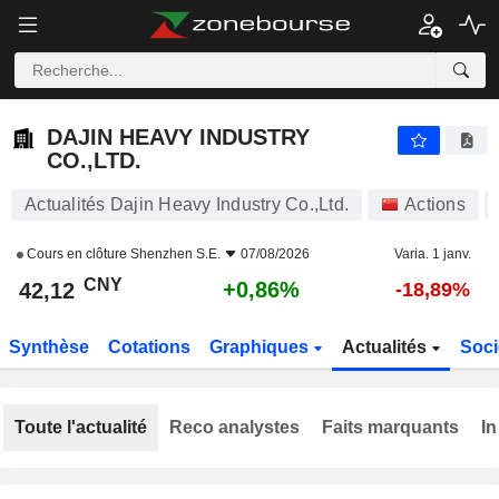
DAJIN HEAVY INDUSTRY CO.,LTD.
42,12
¥
+0,86%
DAJIN HEAVY INDUSTRY
CO.,LTD.
Actualités Dajin Heavy Industry Co.,Ltd.
Actions
Cours en clôture
Shenzhen S.E.
07/08/2026
Varia. 1 janv.
CNY
+0,86%
42,12
-18,89%
Synthèse
Cotations
Graphiques
Actualités
Soci
Toute l'actualité
Reco analystes
Faits marquants
In