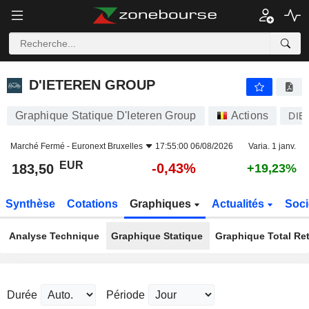
D'IETEREN GROUP
183,50
€
-0,43%
D'IETEREN GROUP
Graphique Statique D'Ieteren Group
Actions
DIE
Marché Fermé -
Euronext Bruxelles
17:55:00 06/08/2026
Varia. 1 janv.
EUR
-0,43%
183,50
+19,23%
Synthèse
Cotations
Graphiques
Actualités
Soci
Analyse Technique
Graphique Statique
Graphique Total Re
Durée
Période