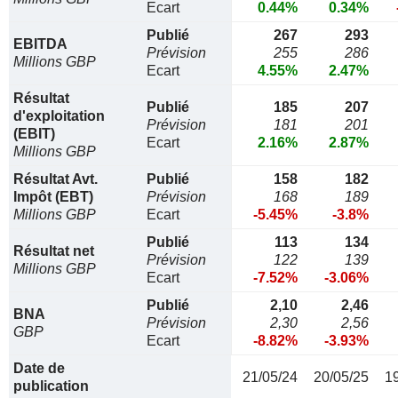
Ecart
0.44%
0.34%
Publié
267
293
EBITDA
Prévision
255
286
Millions GBP
Ecart
4.55%
2.47%
Résultat
Publié
185
207
d'exploitation
Prévision
181
201
(EBIT)
Ecart
2.16%
2.87%
Millions GBP
Résultat Avt.
Publié
158
182
Impôt (EBT)
Prévision
168
189
Millions GBP
Ecart
-5.45%
-3.8%
Publié
113
134
Résultat net
Prévision
122
139
Millions GBP
Ecart
-7.52%
-3.06%
Publié
2,10
2,46
BNA
Prévision
2,30
2,56
GBP
Ecart
-8.82%
-3.93%
Date de
21/05/24
20/05/25
1
publication