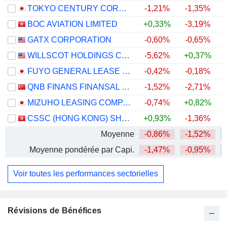
TOKYO CENTURY CORPORATION
-1,21%
-1,35%
+
BOC AVIATION LIMITED
+0,33%
-3,19%
GATX CORPORATION
-0,60%
-0,65%
+
WILLSCOT HOLDINGS CORPORATION
-5,62%
+0,37%
FUYO GENERAL LEASE CO., LTD.
-0,42%
-0,18%
QNB FINANS FINANSAL KIRALAMA
-1,52%
-2,71%
MIZUHO LEASING COMPANY, LIMITED
-0,74%
+0,82%
+
CSSC (HONG KONG) SHIPPING COMPANY LIMITED
+0,93%
-1,36%
Moyenne
-0,86%
-1,52%
Moyenne pondérée par Capi.
-1,47%
-0,95%
+
Voir toutes les performances sectorielles
Révisions de Bénéfices