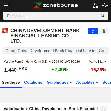
CHINA DEVELOPMENT BANK FINANCIAL LEASING CO., LTD.
1,440
$
+2,49%
CHINA DEVELOPMENT BANK
FINANCIAL LEASING CO.,
LTD.
Cours China Development Bank Financial Leasing Co., Lt
Marché Fermé -
Hong Kong S.E.
10:08:05 10/08/2026
Varia. 1 janv.
HKD
+2,49%
1,440
-16,28%
Synthèse
Cotations
Graphiques
Actualités
Soci
Valorisation: China Development Bank Financial