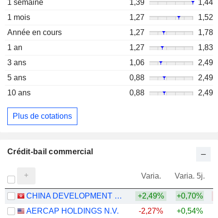
1 semaine
1,39
1,44
1 mois
1,27
1,52
Année en cours
1,27
1,78
1 an
1,27
1,83
3 ans
1,06
2,49
5 ans
0,88
2,49
10 ans
0,88
2,49
Plus de cotations
Crédit-bail commercial
Varia.
Varia. 5j.
CHINA DEVELOPMENT BANK FINANCIAL LEASING CO., LTD.
+2,49%
+0,70%
AERCAP HOLDINGS N.V.
-2,27%
+0,54%
+