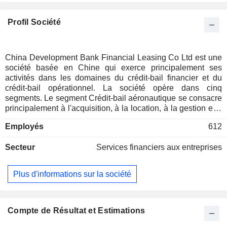
Profil Société
China Development Bank Financial Leasing Co Ltd est une
société basée en Chine qui exerce principalement ses
activités dans les domaines du crédit-bail financier et du
crédit-bail opérationnel. La société opère dans cinq
segments. Le segment Crédit-bail aéronautique se consacre
principalement à l'acquisition, à la location, à la gestion et à
la cession d'avions commerciaux. Le segment Crédit-bail
Employés
612
pour le développement régional se consacre principalement
à la location d'infrastructures urbaines et de transport ainsi
Secteur
Services financiers aux entreprises
que d'équipements industriels développés dans des régions
bénéficiant de politiques nationales de soutien. Le segment
« Crédit-bail maritime » est principalement dédié à la
Plus d'informations sur la société
location de navires. Le segment « Finance inclusive » est
principalement dédié à la location de véhicules autres que
les avions et les navires, ainsi qu’aux engins de chantier et
aux machines agricoles. Le segment « Crédit-bail en
Compte de Résultat et Estimations
énergie verte et équipements haut de gamme » est