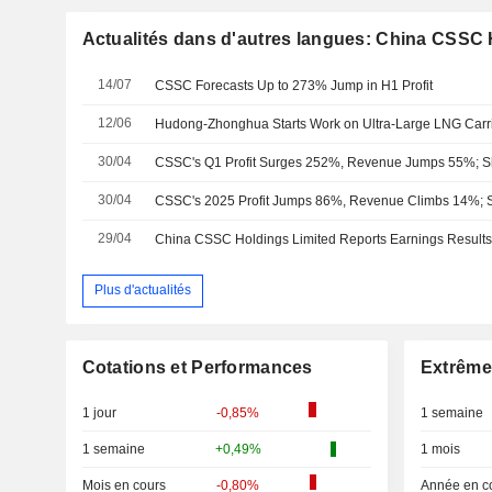
Actualités dans d'autres langues: China CSSC 
14/07
CSSC Forecasts Up to 273% Jump in H1 Profit
12/06
Hudong-Zhonghua Starts Work on Ultra-Large LNG Carr
30/04
CSSC's Q1 Profit Surges 252%, Revenue Jumps 55%; 
30/04
CSSC's 2025 Profit Jumps 86%, Revenue Climbs 14%;
29/04
Plus d'actualités
Cotations et Performances
Extrême
1 jour
-0,85%
1 semaine
1 semaine
+0,49%
1 mois
Mois en cours
-0,80%
Année en c