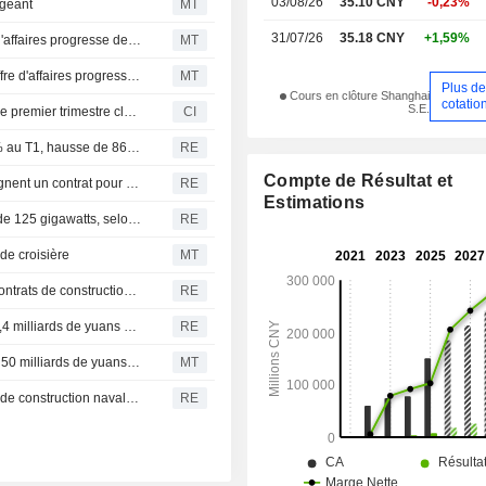
03/08/26
35.10 CNY
-0,23%
 géant
MT
31/07/26
35.18 CNY
+1,59%
CSSC : le bénéfice net bondit de 252% au T1, le chiffre d'affaires progresse de 55% ; le titre gagne 3%
MT
China CSSC : le bénéfice bondit de 86% en 2025, le chiffre d'affaires progresse de 14% ; le titre gagne 3%
MT
Plus d
Cours en clôture Shanghai
cotatio
S.E.
China CSSC Holdings Limited publie ses résultats pour le premier trimestre clos le 31 mars 2026
CI
China CSSC Holdings : le bénéfice net bondit de 251.6% au T1, hausse de 86% du résultat annuel 2025
RE
Compte de Résultat et
Une filiale de China CSSC Holdings et son partenaire signent un contrat pour la construction de porte-conteneurs
RE
Estimations
La Chine atteint une capacité nucléaire installée record de 125 gigawatts, selon les médias d'Etat
RE
de croisière
MT
Chine : La filiale de CSSC Holdings signe d'importants contrats de construction navale
RE
China CSSC Holdings prévoit un bénéfice net de 7,0 à 8,4 milliards de yuans en 2025
RE
China CSSC décroche des commandes de navires pour 50 milliards de yuans ; le titre gagne 3 %
MT
Le contrôleur de China CSSC Holdings signe un accord de construction navale avec Cosco Shipping
RE