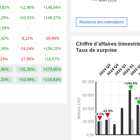
3,92%
+11,90%
+148,04%
13,33 Md
,29%
+53,31%
+149,37%
12,17 Md
Révisions des estimations
2,66%
-
-
6,5 Md
,42%
-8,12%
-20,96%
5,76 Md
Chiffre d'affaires trimestrie
,30%
-24,24%
+159,22%
5,49 Md
Taux de surprise
,24%
-27,66%
+16,47%
4,16 Md
,90%
+31,35%
+173,06%
15,22 Md
,33%
+53,49%
+216,63%