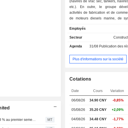
(navires de vrac sec, tankers, navires
etc.). En outre, le groupe déve
activités de fabrication et de commer
de moteurs diesels marine, de s
propulsion et de pièces de rechange,
Employés
des prestations d'ingénierie et de 
d'équipements offshore.
Secteur
Construc
Agenda
31/08
Publication des résultat
Plus d'informations sur la société
Cotations
Date
Cours
Variation
06/08/26
34.90
CNY
-0,85%
mited
05/08/26
35.20 CNY
+2,09%
04/08/26
34.48 CNY
-1,77%
CSSC prévoit un bond de son bénéfice allant jusqu'à 273 % au premier semestre
MT