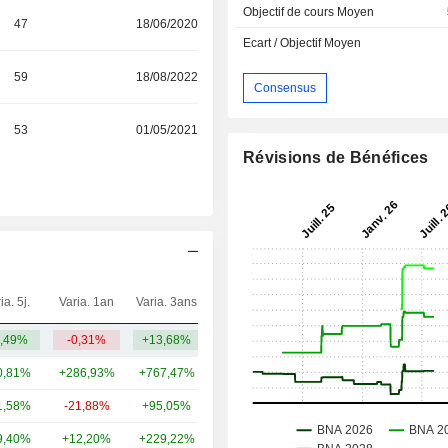
Objectif de cours Moyen
47
18/06/2020
Ecart / Objectif Moyen
59
18/08/2022
Consensus
53
01/05/2021
Révisions de Bénéfices
ia. 5j.
Varia. 1an
Varia. 3ans
Capi.($)
,49%
-0,31%
+13,68%
39,24 Md
0,81%
+286,93%
+767,47%
26,09 Md
1,58%
-21,88%
+95,05%
19,78 Md
9,40%
+12,20%
+229,22%
19,68 Md