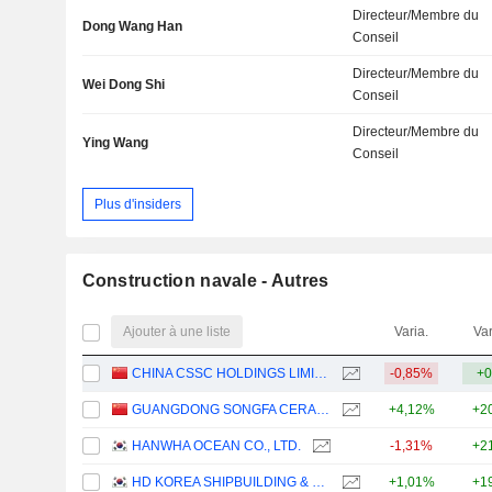
Directeur/Membre du
Dong Wang Han
Conseil
Directeur/Membre du
Wei Dong Shi
Conseil
Directeur/Membre du
Ying Wang
Conseil
Plus d'insiders
Construction navale - Autres
Ajouter à une liste
Varia.
Var
CHINA CSSC HOLDINGS LIMITED
-0,85%
+0
GUANGDONG SONGFA CERAMICS CO.,LTD.
+4,12%
+2
HANWHA OCEAN CO., LTD.
-1,31%
+2
HD KOREA SHIPBUILDING & OFFSHORE ENGINEERING CO., LTD.
+1,01%
+1