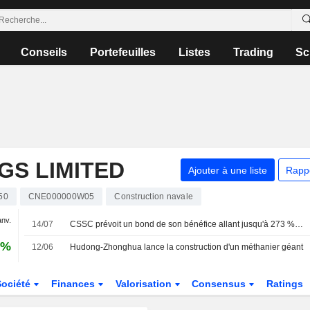
Conseils
Portefeuilles
Listes
Trading
Sc
GS LIMITED
Ajouter à une liste
Rapp
50
CNE000000W05
Construction navale
anv.
14/07
CSSC prévoit un bond de son bénéfice allant jusqu'à 273 % au premier semestre
3%
12/06
Hudong-Zhonghua lance la construction d'un méthanier géant
Société
Finances
Valorisation
Consensus
Ratings