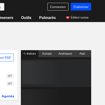
Connexion
S'abonner
reeners
Outils
Palmarès
Édition suisse
Indices
Europe
Amériques
Asie
ort PDF
MT
MT
Agenda
Secteur
Fonds et ETFs