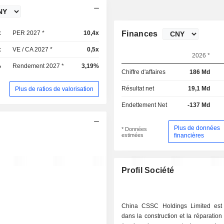
x
PER 2027 *
10,4x
Finances
x
VE / CA 2027 *
0,5x
2026 *
%
Rendement 2027 *
3,19%
Chiffre d'affaires
186 Md
Résultat net
19,1 Md
Plus de ratios de valorisation
Endettement Net
-137 Md
Plus de données
* Données
estimées
financières
Profil Société
China CSSC Holdings Limited est 
dans la construction et la réparation