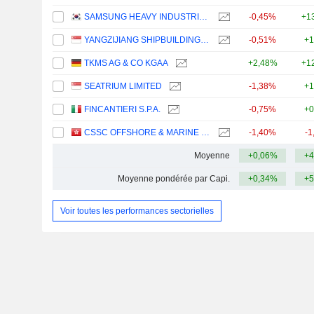
SAMSUNG HEAVY INDUSTRIES CO., LTD.
-0,45%
+1
YANGZIJIANG SHIPBUILDING (HOLDINGS) LTD.
-0,51%
+1
TKMS AG & CO KGAA
+2,48%
+1
SEATRIUM LIMITED
-1,38%
+1
FINCANTIERI S.P.A.
-0,75%
+0
CSSC OFFSHORE & MARINE ENGINEERING (GROUP) COMPANY LIMITED
-1,40%
-1
Moyenne
+0,06%
+4
Moyenne pondérée par Capi.
+0,34%
+5
Voir toutes les performances sectorielles