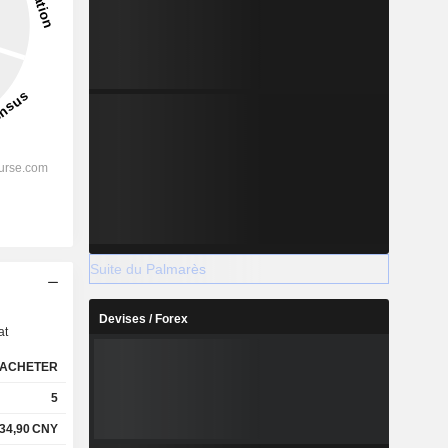
Suite du Palmarès
s
Devises / Forex
at
ACHETER
5
34,90
CNY