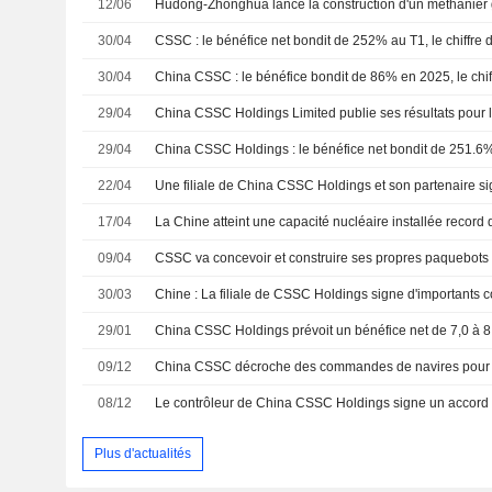
12/06
Hudong-Zhonghua lance la construction d'un méthanier
30/04
30/04
29/04
29/04
22/04
17/04
09/04
CSSC va concevoir et construire ses propres paquebots 
30/03
29/01
09/12
08/12
Plus d'actualités