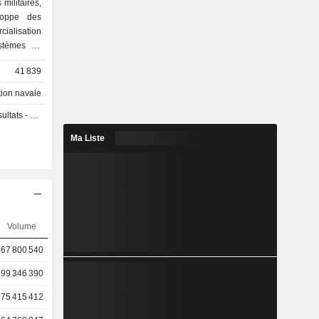
 militaires,
loppe des
cialisation
ystèmes de
 et propose
41 839
réparation
tion navale
s - Q2 2026
Ma Liste
Volume
67 800 540
99 346 390
75 415 412