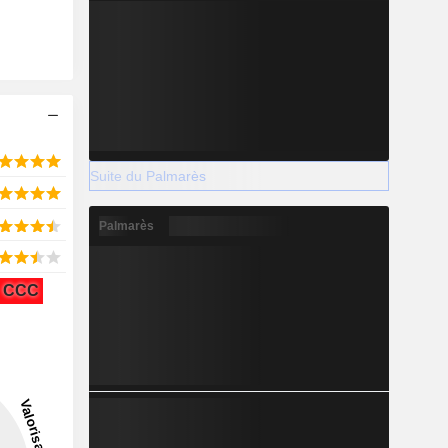
Suite du Palmarès
Palmarès
CCC