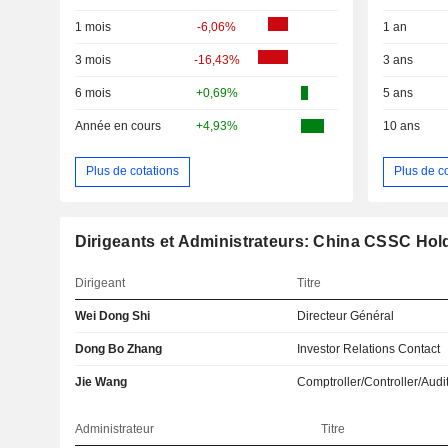
1 mois
-6,06%
1 an
3 mois
-16,43%
3 ans
6 mois
+0,69%
5 ans
Année en cours
+4,93%
10 ans
Plus de cotations
Plus de c
Dirigeants et Administrateurs: China CSSC Hol
Dirigeant
Titre
Wei Dong Shi
Directeur Général
Dong Bo Zhang
Investor Relations Contact
Jie Wang
Comptroller/Controller/Audi
Administrateur
Titre