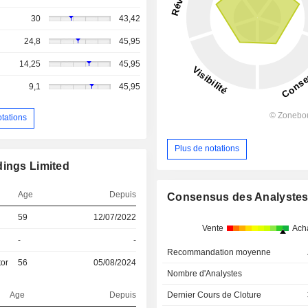
30
43,42
24,8
45,95
14,25
45,95
9,1
45,95
otations
Plus de notations
dings Limited
Age
Depuis
Consensus des Analyste
59
12/07/2022
Vente
Ach
-
-
Recommandation moyenne
tor
56
05/08/2024
Nombre d'Analystes
Age
Depuis
Dernier Cours de Cloture