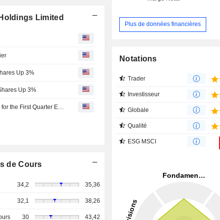
Holdings Limited
Plus de données financières
ier
Notations
Shares Up 3%
Trader
 Shares Up 3%
Investisseur
China CSSC Holdings Limited Reports Earnings Results for the First Quarter Ended March 31, 2026
Globale
Qualité
ESG MSCI
s de Cours
34,2
35,36
32,1
38,26
ours
30
43,42