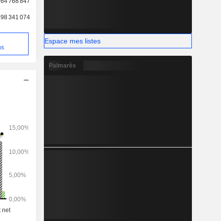
64 768 847
98 341 074
e
Espace mes listes
ns
Palmarès