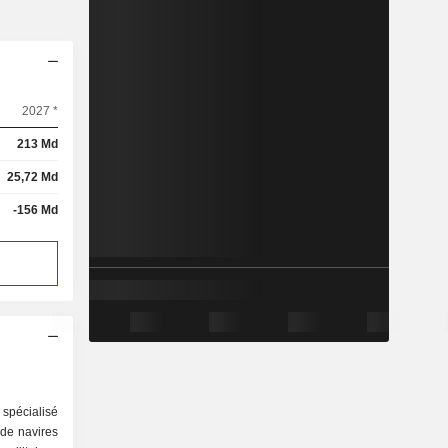
2027 *
213 Md
25,72 Md
-156 Md
spécialisé
 de navires