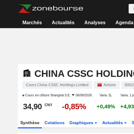
Marchés
Actualités
Analyses
Agenda
CHINA CSSC HOLDIN
Cours China CSSC Holdings Limited
Actions
6001
Cours en clôture
Shanghai S.E.
06/08/2026
Varia. 5j.
Varia. 1 j
34,90
-0,85%
CNY
+0,49%
+4,9
Synthèse
Cotations
Graphiques
Actualités