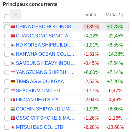
Principaux concurrents
V
Varia.
Varia. 5j.
CHINA CSSC HOLDINGS LIMITED
-0,85%
+0,78%
GUANGDONG SONGFA CERAMICS CO.,LTD.
+4,12%
+22,45%
+
HD KOREA SHIPBUILDING & OFFSHORE ENGINEERING CO., LTD.
+1,01%
+8,55%
HANWHA OCEAN CO., LTD.
-1,31%
+14,38%
SAMSUNG HEAVY INDUSTRIES CO., LTD.
-0,45%
+7,54%
YANGZIJIANG SHIPBUILDING (HOLDINGS) LTD.
+6,60%
+7,14%
+
TKMS AG & CO KGAA
-2,53%
+7,20%
SEATRIUM LIMITED
-0,47%
-0,47%
FINCANTIERI S.P.A.
-2,04%
-4,46%
COCHIN SHIPYARD LIMITED
+1,99%
+6,80%
CSSC OFFSHORE & MARINE ENGINEERING (GROUP) COMPANY LIMITED
-1,26%
-2,16%
MITSUI E&S CO., LTD.
-2,28%
-13,68%