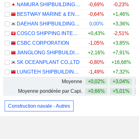
NAMURA SHIPBUILDING CO., LTD.
-0,69%
-0,23%
BESTWAY MARINE & ENERGY TECHNOLOGY CO.,LTD
-0,64%
+1,46%
DAEHAN SHIPBUILDING CO., LTD.
0,00%
+3,36%
COSCO SHIPPING INTERNATIONAL (HONG KONG) CO., LTD.
+0,43%
-2,51%
CSBC CORPORATION
-1,05%
+3,85%
JIANGLONG SHIPBUILDING CO., LTD.
+2,16%
+7,91%
SK OCEANPLANT CO.,LTD
-0,80%
+16,68%
LUNGTEH SHIPBUILDING CO., LTD.
-1,49%
+7,32%
Moyenne
+0,02%
+3,04%
Moyenne pondérée par Capi.
+0,66%
+5,01%
Construction navale - Autres