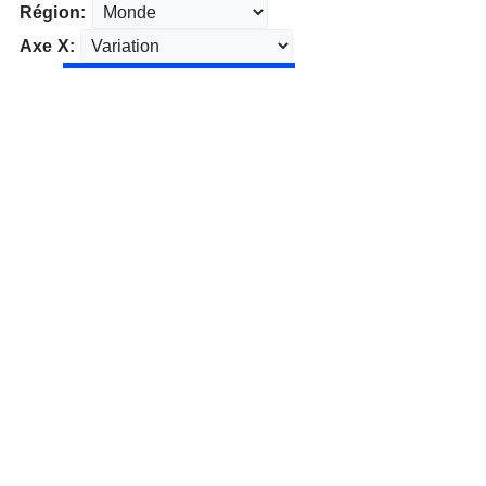
Région:
Axe X: