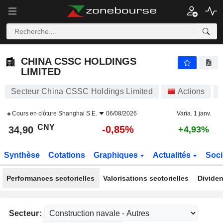
CHINA CSSC HOLDINGS LIMITED
34,90
¥
-0,85%
CHINA CSSC HOLDINGS
LIMITED
Secteur China CSSC Holdings Limited
Actions
Cours en clôture
Shanghai S.E.
06/08/2026
Varia. 1 janv.
CNY
-0,85%
34,90
+4,93%
Synthèse
Cotations
Graphiques
Actualités
Soci
Performances sectorielles
Valorisations sectorielles
Dividen
Secteur: