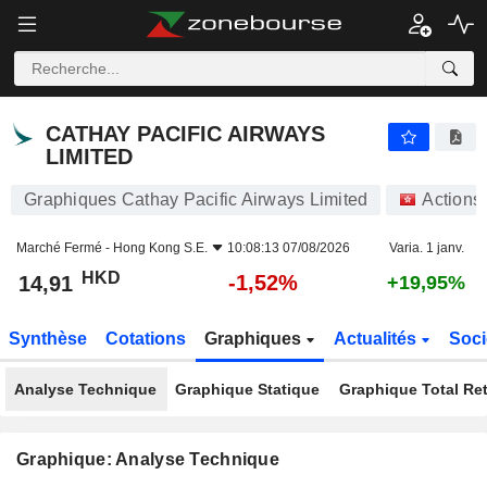
CATHAY PACIFIC AIRWAYS LIMITED
14,91
$
-1,52%
CATHAY PACIFIC AIRWAYS
LIMITED
Graphiques Cathay Pacific Airways Limited
Actions
Marché Fermé -
Hong Kong S.E.
10:08:13 07/08/2026
Varia. 1 janv.
HKD
-1,52%
14,91
+19,95%
Synthèse
Cotations
Graphiques
Actualités
Soci
Analyse Technique
Graphique Statique
Graphique Total Re
Graphique: Analyse Technique