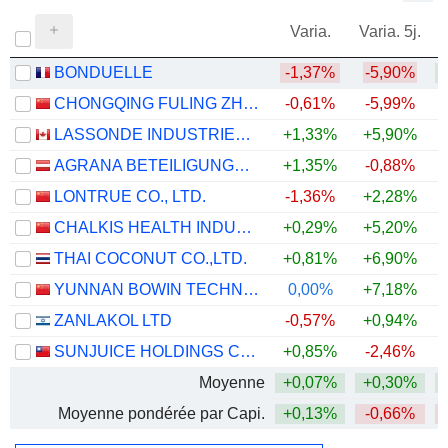
Varia.
Varia. 5j.
BONDUELLE
-1,37%
-5,90%
CHONGQING FULING ZHACAI GROUP CO., LTD.
-0,61%
-5,99%
LASSONDE INDUSTRIES INC.
+1,33%
+5,90%
AGRANA BETEILIGUNGS-AG
+1,35%
-0,88%
LONTRUE CO., LTD.
-1,36%
+2,28%
+
CHALKIS HEALTH INDUSTRY CO., LTD
+0,29%
+5,20%
THAI COCONUT CO.,LTD.
+0,81%
+6,90%
YUNNAN BOWIN TECHNOLOGY INDUSTRY CO.,LTD
0,00%
+7,18%
ZANLAKOL LTD
-0,57%
+0,94%
+
SUNJUICE HOLDINGS CO., LIMITED
+0,85%
-2,46%
+
Moyenne
+0,07%
+0,30%
Moyenne pondérée par Capi.
+0,13%
-0,66%