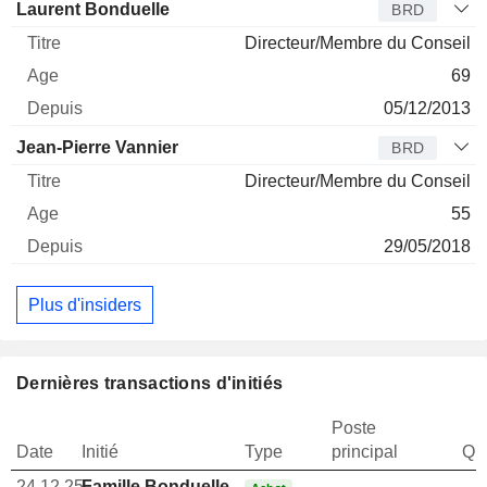
Laurent Bonduelle
BRD
Directeur/Membre du Conseil
69
05/12/2013
Jean-Pierre Vannier
BRD
Directeur/Membre du Conseil
55
29/05/2018
Plus d'insiders
Dernières transactions d'initiés
Poste
Date
Initié
Type
principal
Qua
24.12.25
Famille Bonduelle