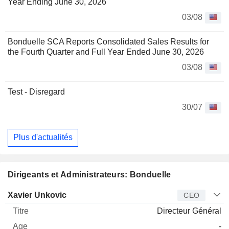
Year Ending June 30, 2026
03/08
Bonduelle SCA Reports Consolidated Sales Results for
the Fourth Quarter and Full Year Ended June 30, 2026
03/08
Test - Disregard
30/07
Plus d'actualités
Dirigeants et Administrateurs: Bonduelle
Dirigeant
Titre
Age
Depuis
Xavier Unkovic
CEO
Directeur Général
-