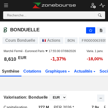
BONDUELLE
8,610
€
-1,37%
BONDUELLE
Cours Bonduelle
Actions
BON
FR0000063935
Marché Fermé -
Euronext Paris
17:55:00 07/08/2026
Varia. 1 janv.
EUR
-1,37%
8,610
-18,00%
Synthèse
Cotations
Graphiques
Actualités
Soci
Valorisation: Bonduelle
Capitalisation
277 M
PER 2026 *
7,9x
PE