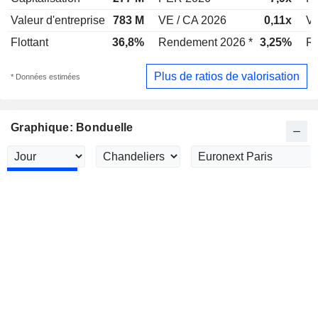
Valeur d'entreprise
783 M
VE / CA 2026
0,11x
VE
Flottant
36,8%
Rendement 2026 *
3,25%
Re
Plus de ratios de valorisation
* Données estimées
Graphique: Bonduelle