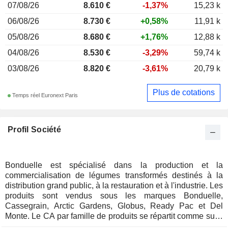
07/08/26
8.610 €
-1,37%
15,23 k
06/08/26
8.730 €
+0,58%
11,91 k
05/08/26
8.680 €
+1,76%
12,88 k
04/08/26
8.530 €
-3,29%
59,74 k
03/08/26
8.820 €
-3,61%
20,79 k
Plus de cotations
Temps réel Euronext Paris
Profil Société
Bonduelle est spécialisé dans la production et la
commercialisation de légumes transformés destinés à la
distribution grand public, à la restauration et à l'industrie. Les
produits sont vendus sous les marques Bonduelle,
Cassegrain, Arctic Gardens, Globus, Ready Pac et Del
Monte. Le CA par famille de produits se répartit comme suit :
- légumes en conserve (48,6% ; n° 1 européen) ; - produits