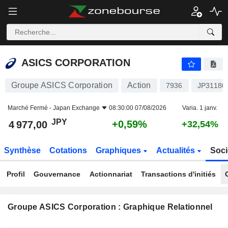
ASICS CORPORATION
4 977,00
¥
+0,59%
ASICS CORPORATION
Groupe ASICS Corporation
Action
7936
JP31180
Marché Fermé -
Japan Exchange
08:30:00 07/08/2026
Varia. 1 janv.
JPY
+0,59%
4 977,00
+32,54%
Synthèse
Cotations
Graphiques
Actualités
Soci
Profil
Gouvernance
Actionnariat
Transactions d'initiés
Groupe ASICS Corporation : Graphique Relationnel