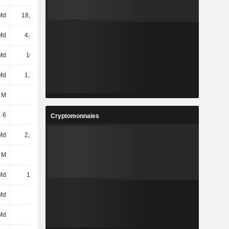
Md
18,11 Md
-9,74 Md
-13,74 Md
Md
4,42 Md
4,86 Md
5,12 Md
Md
106 Md
106 Md
126 Md
Md
1,72 Md
1,65 Md
1,59 Md
 M
-
-
-
6
-
-
-
Cryptomonnaies
Md
2,64 Md
3,04 Md
3,58 Md
 M
196 M
639 M
1,01 Md
Md
118 Md
134 Md
174 Md
Md
-
-
-
Md
-
-
-