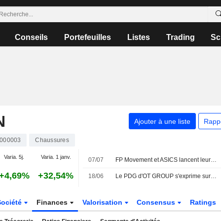
Conseils
Portefeuilles
Listes
Trading
Sc
N
Ajouter à une liste
Rapp
000003
Chaussures
Varia. 5j.
Varia. 1 janv.
07/07
FP Movement et ASICS lancent leur toute première collaboration dans la chaussure
+4,69%
+32,54%
18/06
Le PDG d'OT GROUP s'exprime sur la scission d'Onitsuka Tiger et d'Asics
Société
Finances
Valorisation
Consensus
Ratings