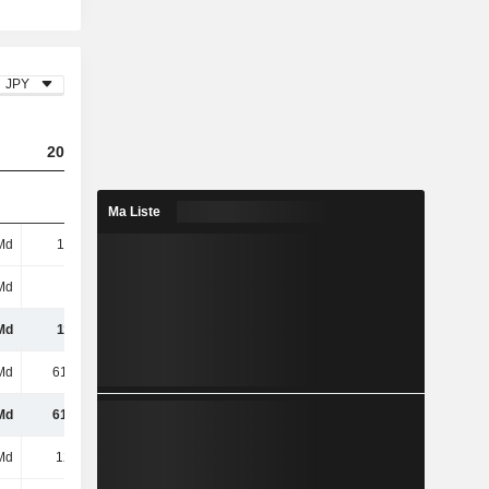
JPY
2023
2024
2025
Ma Liste
Md
114 Md
127 Md
112 Md
Md
-
-
-
Md
114 Md
127 Md
112 Md
Md
61,9 Md
71,18 Md
84,95 Md
Md
61,9 Md
71,18 Md
84,95 Md
Md
121 Md
138 Md
179 Md