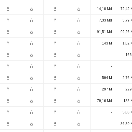
14,18 Md
72,42 
7,33 Md
3,79 
91,51 Md
92,26 
143 M
1,82 
-
166
-
594 M
2,76 
297 M
229
79,16 Md
133 
-
5,88 
-
36,39 