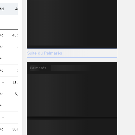
Md
464 Md
519 Md
586 Md
Md
43,92 Md
62,15 Md
73,67 Md
Md
31 Md
40,85 Md
51,64 Md
Suite du Palmarès
Md
7 M
2,5 Md
2,5 Md
Palmarès
Md
20 Md
25 Md
25 Md
-
11,75 Md
12,94 Md
16 Md
Md
6,11 Md
13,65 Md
29,99 Md
Md
-
-
-
-
-
-
-
Md
30,86 Md
37,64 Md
44,93 Md