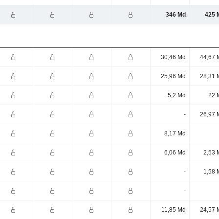
346 Md
425 
30,46 Md
44,67 
25,96 Md
28,31 
5,2 Md
22 
-
26,97 
8,17 Md
6,06 Md
2,53 
-
1,58 
-
11,85 Md
24,57 