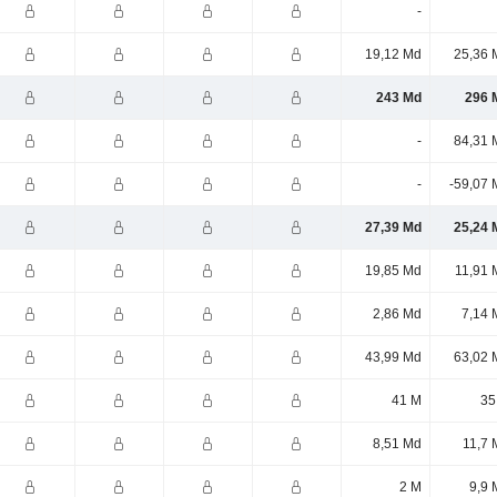
-
19,12 Md
25,36 
243 Md
296 
-
84,31 
-
-59,07 
27,39 Md
25,24 
19,85 Md
11,91 
2,86 Md
7,14 
43,99 Md
63,02 
41 M
35
8,51 Md
11,7 
2 M
9,9 