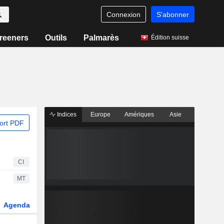
Connexion
S'abonner
reeners
Outils
Palmarès
Édition suisse
Indices
Europe
Amériques
Asie
ort PDF
CI
MT
Agenda
Secteur
Dérivés
Fonds et ETFs