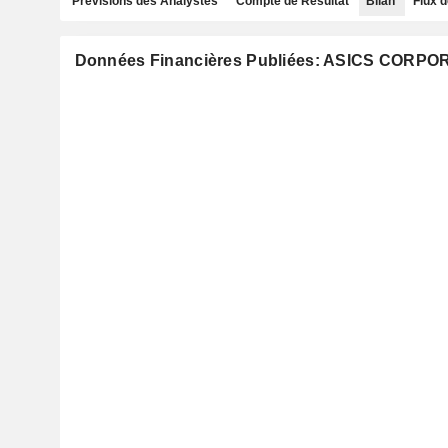
Prévisions des Analystes
Compte de Résultat
Bilan
Flux d
Données Financières Publiées: ASICS CORPO