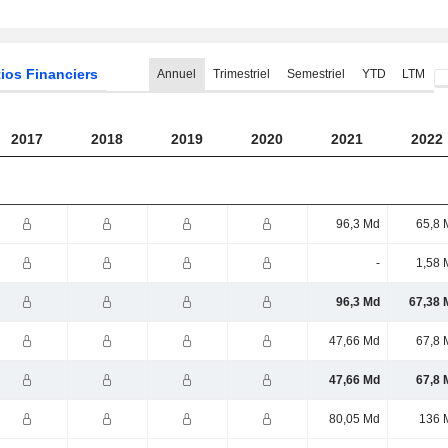
ios Financiers
Annuel
Trimestriel
Semestriel
YTD
LTM
2017
2018
2019
2020
2021
2022
96,3 Md
65,8 
-
1,58 
96,3 Md
67,38 
47,66 Md
67,8 
47,66 Md
67,8 
80,05 Md
136 