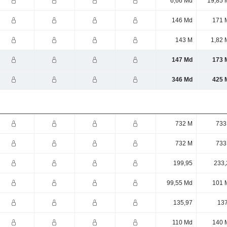
6,66 Md
19,85 
146 Md
171 
143 M
1,82 
147 Md
173 
346 Md
425 
732 M
733
732 M
733
199,95
233,
99,55 Md
101 
135,97
137
110 Md
140 