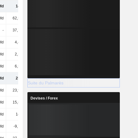
Md
144 Md
195 Md
244 Md
Md
62,58 Md
35 Md
10 Md
-
37,78 Md
41,83 Md
45,03 Md
Md
4,42 Md
4,86 Md
5,12 Md
Md
2,38 Md
2,74 Md
1,05 Md
Md
6,51 Md
4,88 Md
8,2 Md
Md
257 Md
284 Md
313 Md
Suite du Palmarès
Md
23,97 Md
23,97 Md
23,97 Md
Devises / Forex
Md
15,84 Md
15,83 Md
13,66 Md
Md
148 Md
197 Md
246 Md
Md
-9,72 Md
-44,71 Md
-57,65 Md