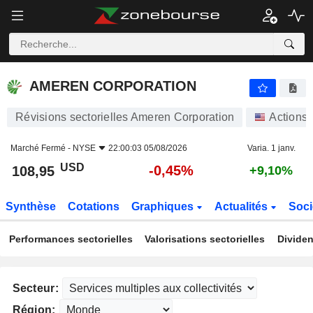
AMEREN CORPORATION
108,95
$
-0,45%
AMEREN CORPORATION
Révisions sectorielles Ameren Corporation
Actions
Marché Fermé -
NYSE
22:00:03 05/08/2026
Varia. 1 janv.
USD
-0,45%
108,95
+9,10%
Synthèse
Cotations
Graphiques
Actualités
Soci
Performances sectorielles
Valorisations sectorielles
Dividen
Secteur:
Région: