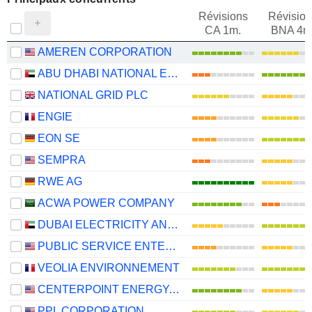
Révisions
Révision
CA 1m.
BNA 4m
AMEREN CORPORATION
ABU DHABI NATIONAL ENERGY COMPANY
NATIONAL GRID PLC
ENGIE
EON SE
SEMPRA
RWE AG
ACWA POWER COMPANY
DUBAI ELECTRICITY AND WATER AUTHORITY
PUBLIC SERVICE ENTERPRISE GROUP, INC.
VEOLIA ENVIRONNEMENT
CENTERPOINT ENERGY, INC.
PPL CORPORATION