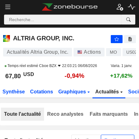
ALTRIA GROUP, INC.
67,80
$
-0,94%
ALTRIA GROUP, INC.
Actualités Altria Group, Inc.
Actions
MO
US02
Temps réel estimé
Cboe BZX
22:03:21 06/08/2026
Varia. 1 janv.
USD
-0,94%
67,80
+17,62%
Synthèse
Cotations
Graphiques
Actualités
Soci
Toute l'actualité
Reco analystes
Faits marquants
In