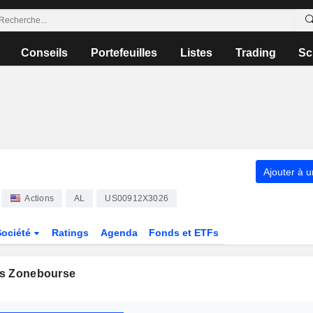
Conseils
Portefeuilles
Listes
Trading
Sc
Ajouter à u
Actions
AL
US00912X3026
Société
Ratings
Agenda
Fonds et ETFs
s Zonebourse