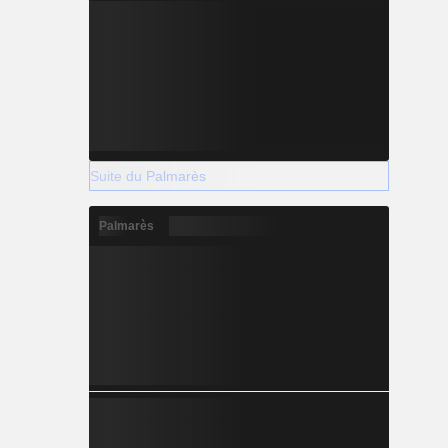
Suite du Palmarès
Palmarès