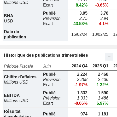
Millions USD
Ecart
8.42%
-3.65%
Publié
3,95
3,78
BNA
Prévision
2,75
3,94
USD
Ecart
43.53%
-4.1%
Date de
15/02/24
13/02/25
1
publication
Historique des publications trimestrielles
2024 Q4
2025 Q1
2
Période Fiscale
Juin
Publié
2 224
2 468
Chiffre d'affaires
Prévision
2 268
2 436
Millions USD
Ecart
-1.97%
1.32%
Publié
1 332
1 590
EBITDA
Prévision
1 333
1 486
Millions USD
Ecart
-0.06%
6.97%
Résultat
Publié
974
1 181
d'exploitation