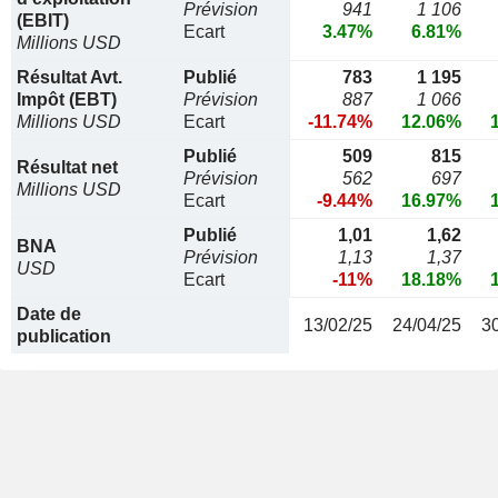
Prévision
941
1 106
(EBIT)
Ecart
3.47%
6.81%
Millions USD
Résultat Avt.
Publié
783
1 195
Impôt (EBT)
Prévision
887
1 066
Millions USD
Ecart
-11.74%
12.06%
Publié
509
815
Résultat net
Prévision
562
697
Millions USD
Ecart
-9.44%
16.97%
Publié
1,01
1,62
BNA
Prévision
1,13
1,37
USD
Ecart
-11%
18.18%
Date de
13/02/25
24/04/25
3
publication