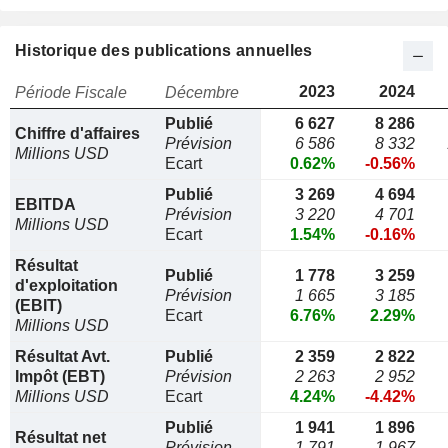
Historique des publications annuelles
2023
2024
Période Fiscale
Décembre
Publié
6 627
8 286
Chiffre d'affaires
Prévision
6 586
8 332
Millions USD
Ecart
0.62%
-0.56%
Publié
3 269
4 694
EBITDA
Prévision
3 220
4 701
Millions USD
Ecart
1.54%
-0.16%
Résultat
Publié
1 778
3 259
d'exploitation
Prévision
1 665
3 185
(EBIT)
Ecart
6.76%
2.29%
Millions USD
Résultat Avt.
Publié
2 359
2 822
Impôt (EBT)
Prévision
2 263
2 952
Millions USD
Ecart
4.24%
-4.42%
Publié
1 941
1 896
Résultat net
Prévision
1 791
1 967