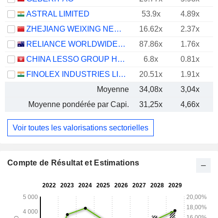
ASTRAL LIMITED
53.9x
4.89x
ZHEJIANG WEIXING NEW BUILDING MATERIALS CO., LTD.
16.62x
2.37x
RELIANCE WORLDWIDE CORPORATION LIMITED
87.86x
1.76x
CHINA LESSO GROUP HOLDINGS LIMITED
6.8x
0.81x
FINOLEX INDUSTRIES LIMITED
20.51x
1.91x
Moyenne
34,08x
3,04x
Moyenne pondérée par Capi.
31,25x
4,66x
Voir toutes les valorisations sectorielles
Compte de Résultat et Estimations