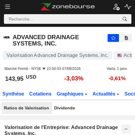
ADVANCED DRAINAGE SYSTEMS, INC.
143,95
$
-3,03%
ADVANCED DRAINAGE
SYSTEMS, INC.
Valorisation Advanced Drainage Systems, Inc.
Acti
Marché Fermé -
NYSE
22:00:03 07/08/2026
Varia. 1 janv.
USD
-3,03%
143,95
-0,61%
Synthèse
Cotations
Graphiques
Actualités
Soci
Ratios de Valorisation
Dividende
Valorisation de l'Entreprise: Advanced Drainage
Systems, Inc.