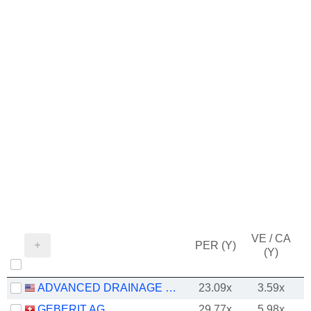
VE / CA
PER (Y)
(Y)
ADVANCED DRAINAGE SYSTEMS, INC.
23.09x
3.59x
GEBERIT AG
29.77x
5.98x