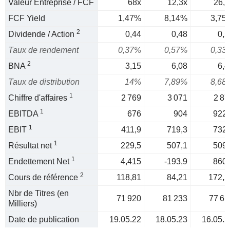
Valeur Entreprise / FCF
68x
12,3x
26,6
FCF Yield
1,47%
8,14%
3,75
2
Dividende / Action
0,44
0,48
0,5
Taux de rendement
0,37%
0,57%
0,33
2
BNA
3,15
6,08
6,4
Taux de distribution
14%
7,89%
8,68
1
Chiffre d'affaires
2 769
3 071
2 87
1
EBITDA
676
904
922,
1
EBIT
411,9
719,3
732,
1
Résultat net
229,5
507,1
509,
1
Endettement Net
4,415
-193,9
860,
2
Cours de référence
118,81
84,21
172,2
Nbr de Titres (en
71 920
81 233
77 61
Milliers)
Date de publication
19.05.22
18.05.23
16.05.2