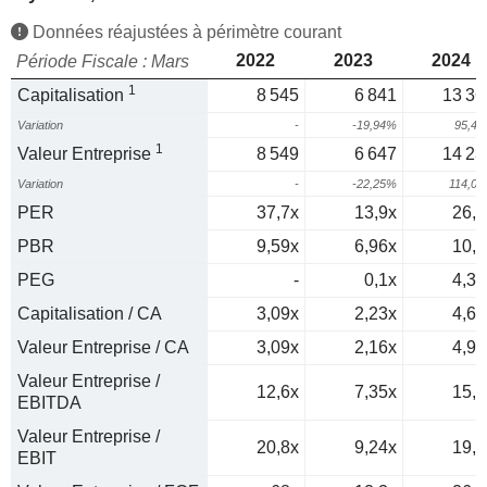
Données réajustées à périmètre courant
2022
2023
2024
Période Fiscale : Mars
1
Capitalisation
8 545
6 841
13 36
Variation
-
-19,94%
95,4
1
Valeur Entreprise
8 549
6 647
14 23
Variation
-
-22,25%
114,0
PER
37,7x
13,9x
26,7
PBR
9,59x
6,96x
10,6
PEG
-
0,1x
4,39
Capitalisation / CA
3,09x
2,23x
4,65
Valeur Entreprise / CA
3,09x
2,16x
4,95
Valeur Entreprise /
12,6x
7,35x
15,4
EBITDA
Valeur Entreprise /
20,8x
9,24x
19,4
EBIT