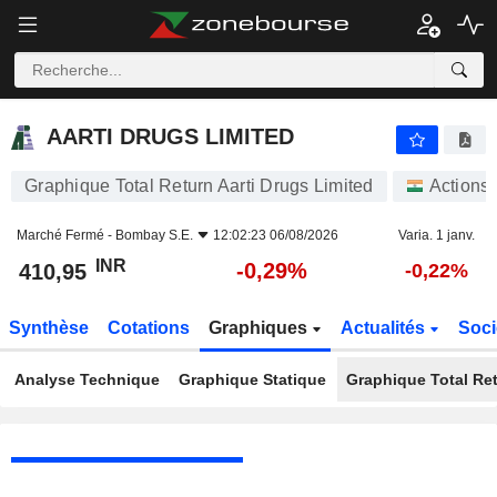
AARTI DRUGS LIMITED
410,95
₹
-0,29%
AARTI DRUGS LIMITED
Graphique Total Return Aarti Drugs Limited
Actions
Marché Fermé -
Bombay S.E.
12:02:23 06/08/2026
Varia. 1 janv.
INR
-0,29%
410,95
-0,22%
Synthèse
Cotations
Graphiques
Actualités
Soci
Analyse Technique
Graphique Statique
Graphique Total Re