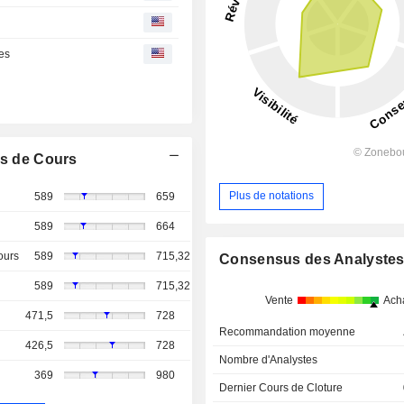
ues
s de Cours
Plus de notations
589
659
589
664
ours
589
715,32
Consensus des Analyste
589
715,32
Vente
Ach
471,5
728
Recommandation moyenne
426,5
728
Nombre d'Analystes
369
980
Dernier Cours de Cloture