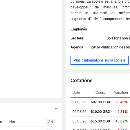
boissons. La société est à la fois pro
développeur de marques, prop
portefeuille diversifié et différ
segments d'activité comprennent le
non alcoolisées, les solutions pour c
Employés
les autres produits. Ses marqu
comprennent IRN-BRU, Rubicon, Bo
Secteur
Boissons non 
et FUNKIN. Son portefeuille 
Agenda
29/09
Publication des résultat
également Barr Flavours, KA, B
D’N’B, OMJ!, Simply Fruity, Snapple, 
Tizer, Rio, The Turmeric Co., Fro
Plus d'informations sur la société
Fentimans. Le segment « Autres » 
son activité MOMA, qui c
principalement des boissons à base 
Cotations
du porridge. Ses filiales comprenn
Limited, spécialisée dans la distrib
Date
Cours
Variation
vente de solutions pour cocktails ;
Limited, spécialisée dans la distrib
07/08/26
607.00 GBX
-0,49%
vente de solutions pour cocktails
Drinks Limited, spécialisée dans la d
06/08/26
610.00 GBX
-0,81%
de boissons gazeuses à base de fru
05/08/26
615.00 GBX
+0,82%
citent Next
AN
Foods Ltd, spécialisée dans la distrib
vente de boissons à l’avoine et de cé