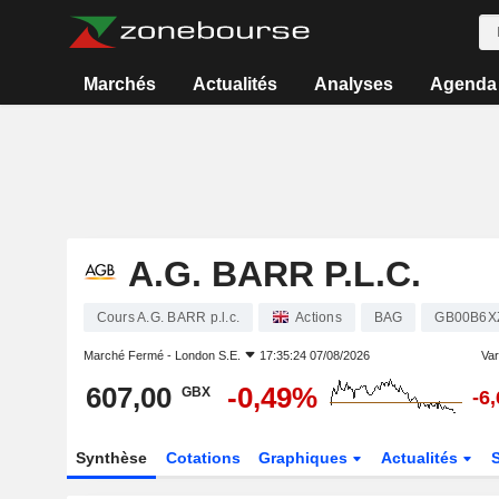
Marchés
Actualités
Analyses
Agenda
A.G. BARR P.L.C.
Cours A.G. BARR p.l.c.
Actions
BAG
GB00B6X
Marché Fermé -
London S.E.
17:35:24 07/08/2026
Vari
607,00
-0,49%
GBX
-6
Synthèse
Cotations
Graphiques
Actualités