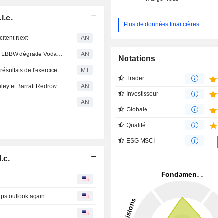
l.c.
Plus de données financières
citent Next
AN
Citi et Exane abaissent leur recommandation sur HSBC ; LBBW dégrade Vodafone
AN
Notations
Berenberg juge AG Barr en "très bonne santé" après ses résultats de l'exercice 2026 ; recommandation d'achat réaffirmée
MT
Trader
ley et Barratt Redrow
AN
Investisseur
AN
Globale
Qualité
ESG MSCI
.c.
ps outlook again