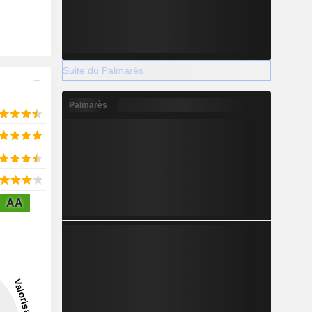
Suite du Palmarès
Palmarès
AA