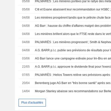
05/08
05/08
04/08
Les minières prospèrent tandis que le pétrole chute face
04/08
04/08
Les minières brillent alors que le FTSE reste dans le vert
04/08
04/08
03/06
22/05
07/05
PALMARÈS : Helios Towers relève ses prévisions après un
20/04
14/04
Morgan Stanley abaisse ses recommandations sur Berke
Plus d'actualités