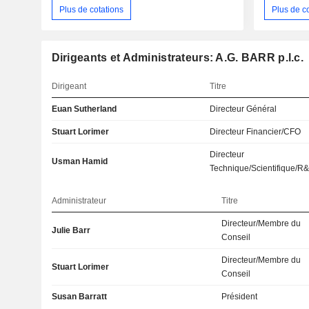
Plus de cotations
Plus de c
Dirigeants et Administrateurs: A.G. BARR p.l.c.
Dirigeant
Titre
Euan Sutherland
Directeur Général
Stuart Lorimer
Directeur Financier/CFO
Directeur
Usman Hamid
Technique/Scientifique/R
Administrateur
Titre
Directeur/Membre du
Julie Barr
Conseil
Directeur/Membre du
Stuart Lorimer
Conseil
Susan Barratt
Président