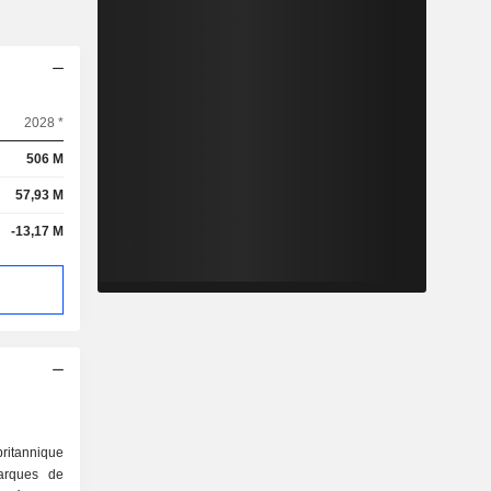
2028 *
506 M
57,93 M
-13,17 M
ritannique
arques de