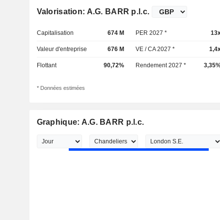
Valorisation: A.G. BARR p.l.c.
Capitalisation
674 M
PER 2027 *
13
Valeur d'entreprise
676 M
VE / CA 2027 *
1,4
Flottant
90,72%
Rendement 2027 *
3,35
* Données estimées
Graphique: A.G. BARR p.l.c.