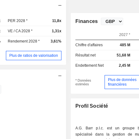
x
PER 2028 *
11,8x
Finances
x
VE / CA 2028 *
1,31x
2027 *
%
Rendement 2028 *
3,61%
Chiffre d'affaires
485 M
Résultat net
51,68 M
Plus de ratios de valorisation
Endettement Net
2,45 M
Plus de données
* Données
estimées
financières
Profil Société
A.G. Barr p.l.c. est un groupe b
spécialisé dans la gestion de m