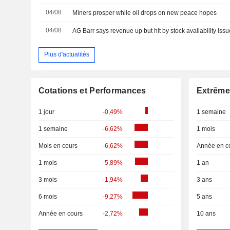
04/08
Miners prosper while oil drops on new peace hopes
04/08
AG Barr says revenue up but hit by stock availability iss
Plus d'actualités
Cotations et Performances
Extrême
1 jour
-0,49%
1 semaine
1 semaine
-6,62%
1 mois
Mois en cours
-6,62%
Année en c
1 mois
-5,89%
1 an
3 mois
-1,94%
3 ans
6 mois
-9,27%
5 ans
Année en cours
-2,72%
10 ans