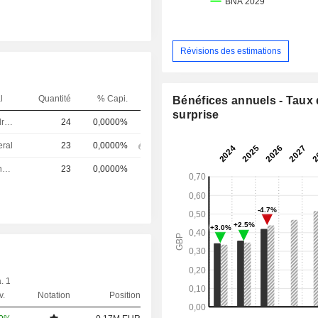
Révisions des estimations
l
Quantité
% Capi.
Bénéfices annuels - Taux
surprise
Dirigeant / cadre principal
24
0,0000%
eral
23
0,0000%
Directeur financier
23
0,0000%
. 1
v.
Notation
Position