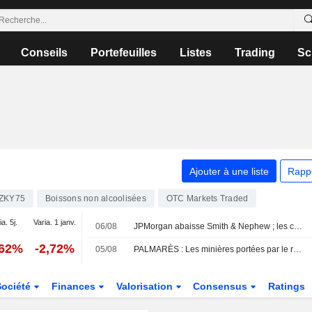
Conseils
Portefeuilles
Listes
Trading
Sc
Ajouter à une liste
Rapp
ZKY75
Boissons non alcoolisées
OTC Markets Traded
a. 5j.
Varia. 1 janv.
06/08
JPMorgan abaisse Smith & Nephew ; les courtiers plébiscitent Next
,62%
-2,72%
05/08
PALMARÈS : Les minières portées par le rallye des métaux ; Next relève encore ses prévisions
Société
Finances
Valorisation
Consensus
Ratings