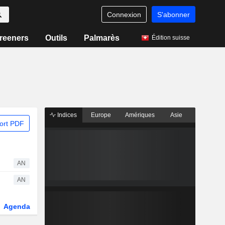
Connexion
S'abonner
reeners
Outils
Palmarès
Édition suisse
Indices
Europe
Amériques
Asie
ort PDF
AN
AN
Agenda
Secteur
Dérivés