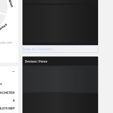
Suite du Palmarès
Devises / Forex
s
at
ACHETER
9
6,070
GBP