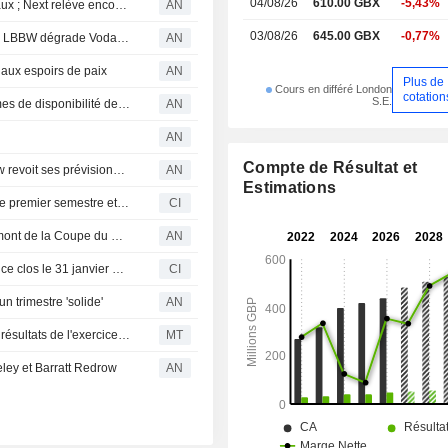
04/08/26
610.00 GBX
-5,43%
PALMARÈS : Les minières portées par le rallye des métaux ; Next relève encore ses prévisions
AN
Boost Drinks Limited, spécialis
03/08/26
645.00 GBX
-0,77%
distribution et la vente de boissons g
Citi et Exane abaissent leur recommandation sur HSBC ; LBBW dégrade Vodafone
AN
 aux espoirs de paix
AN
Plus de
Cours en différé London
cotation
S.E.
AG Barr : hausse du chiffre d'affaires malgré des problèmes de disponibilité des stocks
AN
AN
Compte de Résultat et
PALMARÈS : Les minières progressent ; Smith & Nephew revoit ses prévisions annuelles à la baisse
AN
Estimations
A.G. BARR p.l.c. publie ses prévisions de résultats pour le premier semestre et l'exercice 2026-2027
CI
AG Barr lance une campagne estivale pour Irn-Bru en amont de la Coupe du Monde
AN
A.G. BARR p.l.c. approuve le dividende final pour l'exercice clos le 31 janvier 2026
CI
 trimestre 'solide'
AN
Berenberg juge AG Barr en "très bonne santé" après ses résultats de l'exercice 2026 ; recommandation d'achat réaffirmée
MT
ley et Barratt Redrow
AN