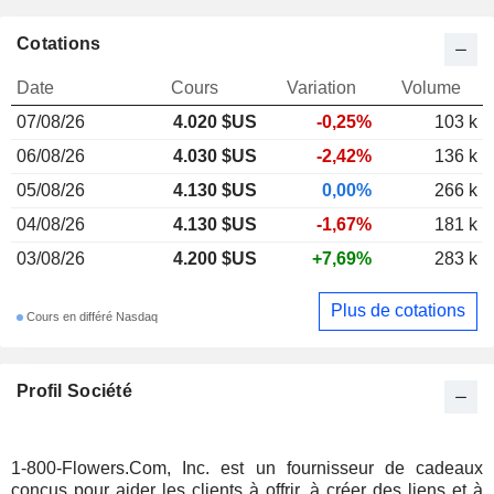
Cotations
Date
Cours
Variation
Volume
07/08/26
4.020 $US
-0,25%
103 k
06/08/26
4.030 $US
-2,42%
136 k
05/08/26
4.130 $US
0,00%
266 k
04/08/26
4.130 $US
-1,67%
181 k
03/08/26
4.200 $US
+7,69%
283 k
Plus de cotations
Cours en différé Nasdaq
Profil Société
1-800-Flowers.Com, Inc. est un fournisseur de cadeaux
conçus pour aider les clients à offrir, à créer des liens et à