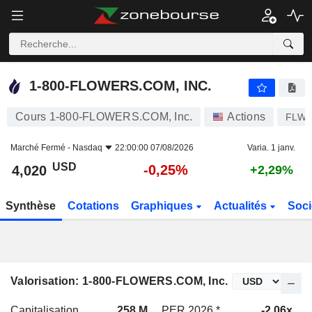
1-800-FLOWERS.COM, INC.
4,020
$
-0,25%
1-800-FLOWERS.COM, INC.
Cours 1-800-FLOWERS.COM, Inc.
Actions
FLW
Marché Fermé -
Nasdaq
22:00:00 07/08/2026
Varia. 1 janv.
USD
-0,25%
4,020
+2,29%
Synthèse
Cotations
Graphiques
Actualités
Soci
Valorisation: 1-800-FLOWERS.COM, Inc.
Capitalisation
258 M
PER 2026 *
-2,06x