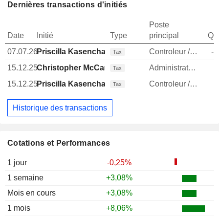
Dernières transactions d'initiés
Poste
Date
Initié
Type
principal
Qua
07.07.26
Priscilla Kasenchak
Controleur / auditeur
-1
Tax
15.12.25
Christopher McCann
Administrateur
Tax
15.12.25
Priscilla Kasenchak
Controleur / auditeur
Tax
Historique des transactions
Cotations et Performances
1 jour
-0,25%
1 semaine
+3,08%
Mois en cours
+3,08%
1 mois
+8,06%