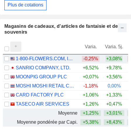
Plus de cotations
Magasins de cadeaux, d'articles de fantaisie et de
souvenirs
Varia.
Varia. 5j.
1-800-FLOWERS.COM, INC.
-0,25%
+3,08%
SANRIO COMPANY, LTD.
+6,52%
+9,78%
+
MOONPIG GROUP PLC
+0,07%
+3,56%
+
MOSHI MOSHI RETAIL CORPORATION
-1,18%
0,00%
CARD FACTORY PLC
+1,06%
+1,33%
TASECO AIR SERVICES
+1,26%
+0,47%
+
Moyenne
+1,25%
+3,01%
Moyenne pondérée par Capi.
+5,38%
+8,43%
+