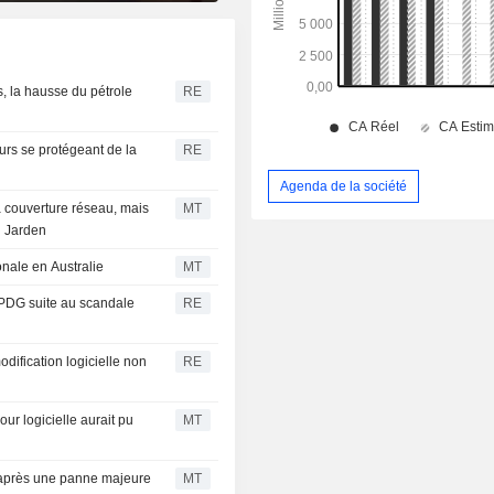
, la hausse du pétrole
RE
urs se protégeant de la
RE
Agenda de la société
sa couverture réseau, mais
MT
n Jarden
nale en Australie
MT
 PDG suite au scandale
RE
dification logicielle non
RE
ur logicielle aurait pu
MT
 après une panne majeure
MT