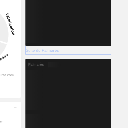
Suite du Palmarès
Palmarès
s
at