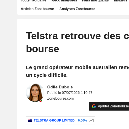
Toute l'actualité
Reco analystes
Faits marquants
Insiders
Articles Zonebourse
Analyses Zonebourse
Telstra retrouve des 
bourse
Le grand opérateur mobile australien rem
un cycle difficile.
Odile Dubois
Publié le 07/07/2026 à 10:47
Zonebourse.com
Ajouter Zonebourse
TELSTRA GROUP LIMITED
0,00%