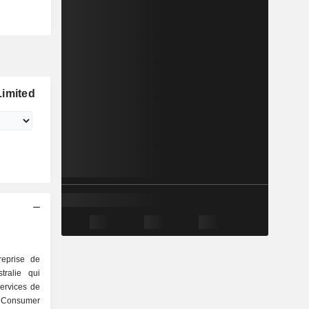
Limited
reprise de
tralie qui
ervices de
a Consumer