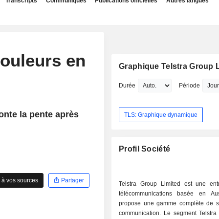
Transcripts
Communiqués
Publications officielles
Autres langues
couleurs en
Graphique Telstra Group 
Durée
Période
onte la pente après
TLS: Graphique dynamique
Profil Société
 à vos sources
Partager
Telstra Group Limited est une ent
télécommunications basée en Aus
propose une gamme complète de s
communication. Le segment Telstr