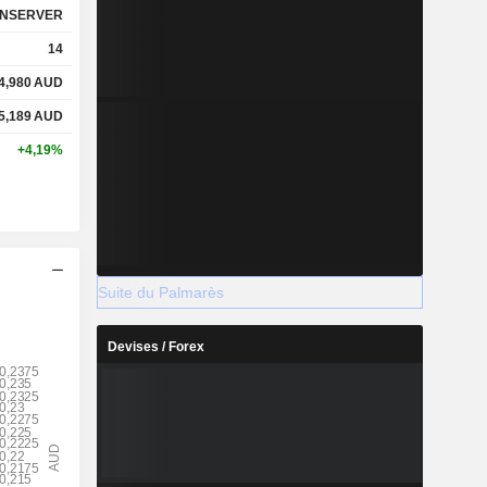
NSERVER
14
4,980
AUD
5,189
AUD
+4,19%
Suite du Palmarès
Devises / Forex