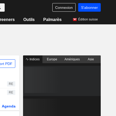
Connexion
S'abonner
reeners
Outils
Palmarès
Édition suisse
Indices
Europe
Amériques
Asie
ort PDF
RE
RE
Agenda
Secteur
Dérivés
Fonds et ETFs