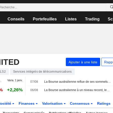
Conseils
Portefeuilles
Listes
Trading
Sc
ITED
Ajouter à une liste
Rapp
TLS2
Services intégrés de télécommunications
.
Varia. 1 janv.
07/08
La Bourse australienne reflue de ses sommets historiques, la hausse du pétrole incitant à la prudence
0%
+2,26%
06/08
La Bourse australienne à un niveau record, les investisseurs se protégeant de la volatilité liée à l'IA
Société
Finances
Valorisation
Consensus
Ratings