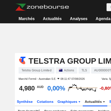
Marchés
Actualités
Analyses
Agenda
TELSTRA GROUP LIM
Telstra Group Limited
Actions
TLS
AU000000
Marché Fermé -
Australian S.E.
08:11:47 07/08/2026
Varia. 5j
4,980
0,00%
AUD
-0,8
Synthèse
Cotations
Graphiques
Actualités