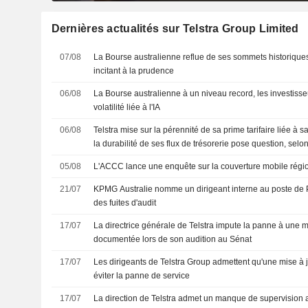
Dernières actualités sur Telstra Group Limited
07/08
La Bourse australienne reflue de ses sommets historiques
incitant à la prudence
06/08
La Bourse australienne à un niveau record, les investisse
volatilité liée à l'IA
06/08
Telstra mise sur la pérennité de sa prime tarifaire liée à 
la durabilité de ses flux de trésorerie pose question, selo
05/08
L'ACCC lance une enquête sur la couverture mobile régio
21/07
KPMG Australie nomme un dirigeant interne au poste de
des fuites d'audit
17/07
La directrice générale de Telstra impute la panne à une mo
documentée lors de son audition au Sénat
17/07
Les dirigeants de Telstra Group admettent qu'une mise à jo
éviter la panne de service
17/07
La direction de Telstra admet un manque de supervision