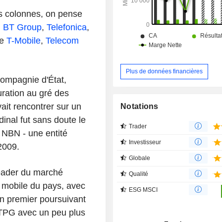
réseaux.
s colonnes, on pense
,
BT Group
,
Telefonica
,
re
T-Mobile
,
Telecom
Plus de données financières
compagnie d'État,
uration au gré des
ait rencontrer sur un
Notations
inal fut sans doute le
Trader
s NBN - une entité
Investisseur
2009.
Globale
leader du marché
Qualité
au mobile du pays, avec
ESG MSCI
n premier poursuivant
 TPG avec un peu plus