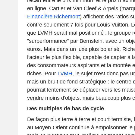
l'écart entre le prix minimum et le prix maxim
en ligne. Cartier et Van Cleef & Arpels (mar
Financière Richemont
) affichent des ratios s
contre seulement 7 fois pour Louis Vuitton. 
que LVMH serait mal positionné : le groupe
"surperformance" par Bernstein, avec un obje
euros. Mais dans un luxe plus polarisé, Ri
l'acteur le plus flexible, capable de capter à l
des consommateurs aspirants et la montée e
riches. Pour
LVMH
, le sujet n'est donc pas 
mais un bruit de fond stratégique : le centre 
pourrait lentement se déplacer vers les mai
vendre moins d'objets, mais beaucoup plus c
Des multiples de bas de cycle
De façon plus terre à terre et court-termiste, 
au Moyen-Orient continue à empoisonner le p