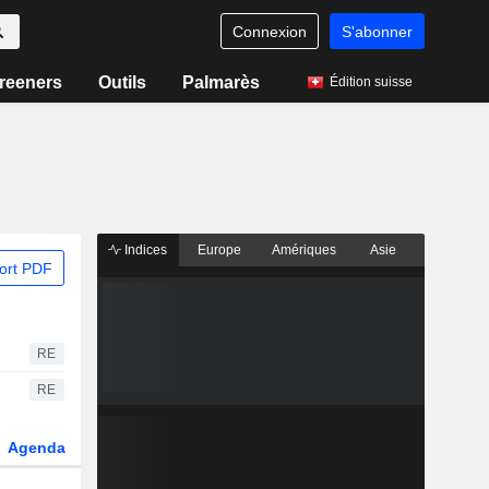
Connexion
S'abonner
reeners
Outils
Palmarès
Édition suisse
Indices
Europe
Amériques
Asie
ort PDF
RE
RE
Agenda
Secteur
Dérivés
Fonds et ETFs