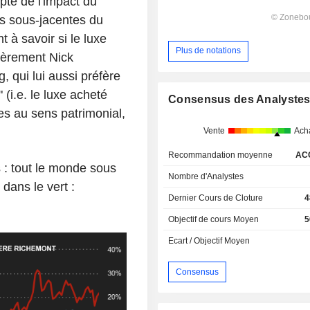
pte de l'impact du
es sous-jacentes du
 à savoir si le luxe
Plus de notations
vèrement Nick
 qui lui aussi préfère
 (i.e. le luxe acheté
Consensus des Analyste
s au sens patrimonial,
Vente
Ach
Recommandation moyenne
AC
 : tout le monde sous
Nombre d'Analystes
dans le vert :
Dernier Cours de Cloture
4
Objectif de cours Moyen
5
Ecart / Objectif Moyen
Consensus