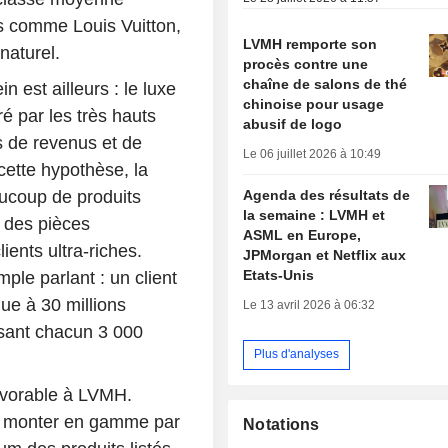
s comme Louis Vuitton,
LVMH remporte son
naturel.
procès contre une
chaîne de salons de thé
n est ailleurs : le luxe
chinoise pour usage
é par les très hauts
abusif de logo
s de revenus et de
Le 06 juillet 2026 à 10:49
cette hypothèse, la
Agenda des résultats de
ucoup de produits
la semaine : LVMH et
 des pièces
ASML en Europe,
ents ultra-riches.
JPMorgan et Netflix aux
Etats-Unis
ple parlant : un client
que à 30 millions
Le 13 avril 2026 à 06:32
nsant chacun 3 000
Plus d'analyses
avorable à LVMH.
à monter en gamme par
Notations