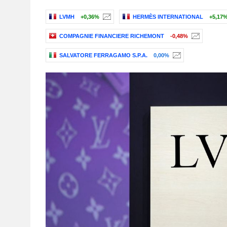
LVMH
+0,36%
HERMÈS INTERNATIONAL
+5,17
COMPAGNIE FINANCIERE RICHEMONT
-0,48%
SALVATORE FERRAGAMO S.P.A.
0,00%