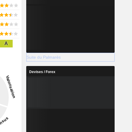
A
Suite du Palmarès
Devises / Forex