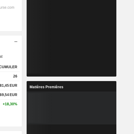
s
at
CUMULER
26
81,45
EUR
Matières Premières
69,54
EUR
+18,30%