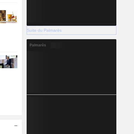
Suite du Palmarès
Palmarès