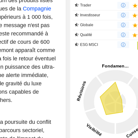
um des produits listés
Trader
ques de la
Compagnie
Investisseur
upérieurs à 1 000 fois,
Le message n'est pas
Globale
 reste recommandé à
Qualité
ctif de cours de 600
ESG MSCI
chemont apparaît comme
a fois le retour éventuel
n puissance des ultra-
une alerte immédiate,
de gravité du luxe
sons capables de
hers.
la poursuite du conflit
arcours sectoriel,