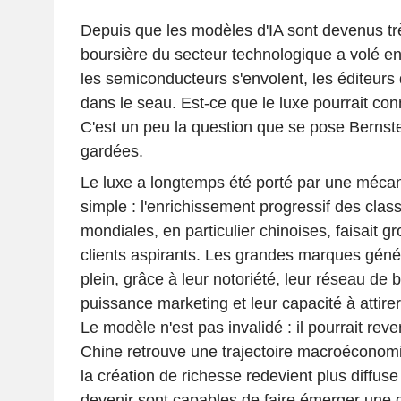
Depuis que les modèles d'IA sont devenus trè
boursière du secteur technologique a volé e
les semiconducteurs s'envolent, les éditeurs d
dans le seau. Est-ce que le luxe pourrait conn
C'est un peu la question que se pose Bernste
gardées.
Le luxe a longtemps été porté par une mécan
simple : l'enrichissement progressif des cl
mondiales, en particulier chinoises, faisait gr
clients aspirants. Les grandes marques généra
plein, grâce à leur notoriété, leur réseau de 
puissance marketing et leur capacité à attire
Le modèle n'est pas invalidé : il pourrait reven
Chine retrouve une trajectoire macroéconomi
la création de richesse redevient plus diffuse
devenir sont capables de faire émerger une