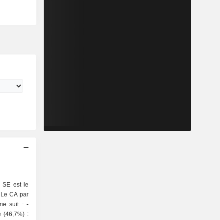
 SE est le
. Le CA par
e suit : -
 (46,7%) :