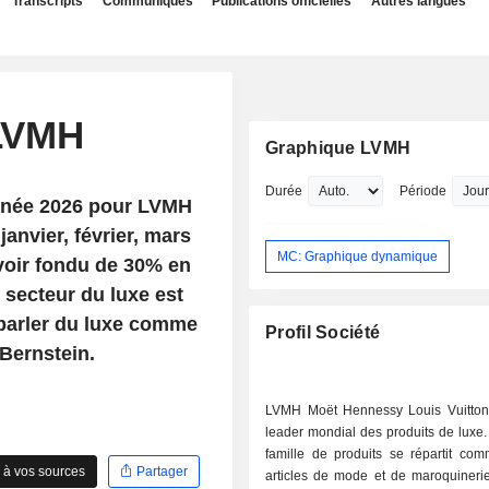
Transcripts
Communiqués
Publications officielles
Autres langues
 LVMH
Graphique LVMH
Durée
Période
'année 2026 pour LVMH
anvier, février, mars
MC: Graphique dynamique
'avoir fondu de 30% en
e secteur du luxe est
e parler du luxe comme
Profil Société
Bernstein.
LVMH Moët Hennessy Louis Vuitton
leader mondial des produits de luxe
famille de produits se répartit comm
 à vos sources
Partager
articles de mode et de maroquinerie