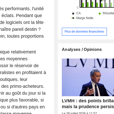
distribution sélective assurée au t
chaînes Sephora, DFS et des grand
s performants, l'unité
Le Bon Marché et La Samaritaine. A fin 2025, la
n éclats. Pendant que
commercialisation des produits est 
travers d'un réseau de 6 283 magasi
e logiciels ont la tête
monde. La répartition géographique du CA est
aître pareil destin ?
la suivante : France (8,3%), Eur
Plus de données financières
in, toutes proportions
Japon (7,9%), Asie (26,5%), Etats-U
et autres (13,7%).
Analyses / Opinions
ique relativement
asses moyennes
ossir le réservoir de
listes en profitaient à
boutiques, leur
r des primo-acheteurs.
ir au goût du jour si la
que plus favorable, si
LVMH : des points brill
mais la prudence persis
 ou si d'autres pays en
 classe moyenne
Le 28 juillet 2026 à 11:57