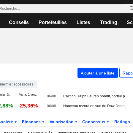
Conseils
Portefeuilles
Listes
Trading
Sc
Ajouter à une liste
Rapp
ement et accessoires
aria. 5j.
Varia. 1 janv.
06/08
L'action Ralph Lauren bondit, portée par la demande en Asie et en Amérique du Nord
2,88%
-25,36%
06/08
Nouveau record en vue du Dow Jones, l'Europe aussi sur des sommets
Société
Finances
Valorisation
Consensus
Ratings