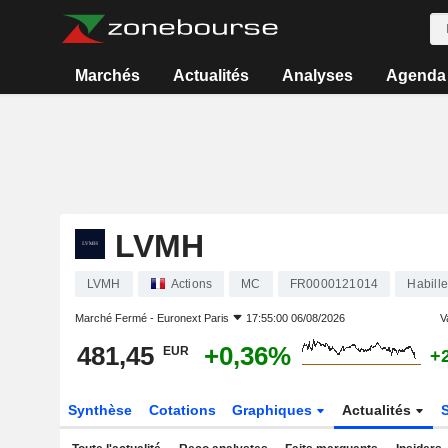
Marchés
Actualités
Analyses
Agenda
LVMH
LVMH
Actions
MC
FR0000121014
Habill
Marché Fermé -
Euronext Paris
17:55:00 06/08/2026
V
481,45
+0,36%
EUR
+
Synthèse
Cotations
Graphiques
Actualités