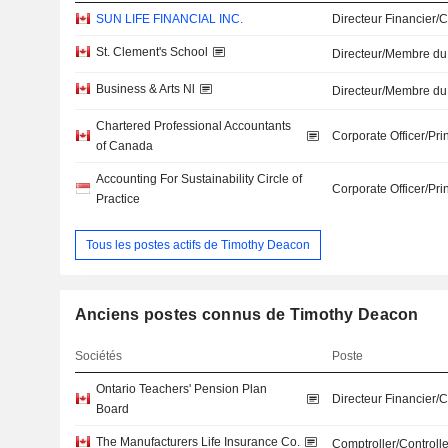
SUN LIFE FINANCIAL INC.
Directeur Financier/
St. Clement's School
Directeur/Membre du
Business & Arts Nl
Directeur/Membre du
Chartered Professional Accountants
Corporate Officer/Pri
of Canada
Accounting For Sustainability Circle of
Corporate Officer/Pri
Practice
Tous les postes actifs de Timothy Deacon
Anciens postes connus de Timothy Deacon
Sociétés
Poste
Ontario Teachers' Pension Plan
Directeur Financier/
Board
The Manufacturers Life Insurance Co.
Comptroller/Controlle