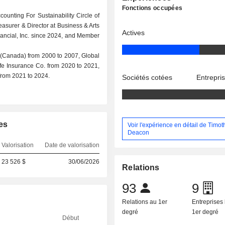
Fonctions occupées
unting For Sustainability Circle of
easurer & Director at Business & Arts
Actives
inancial, Inc. since 2024, and Member
(Canada) from 2000 to 2007, Global
ife Insurance Co. from 2020 to 2021,
from 2021 to 2024.
Sociétés cotées
Entrepri
es
Voir l'expérience en détail de Timot
Deacon
Valorisation
Date de valorisation
23 526 $
30/06/2026
Relations
93
9
Relations au 1er
Entreprises 
degré
1er degré
Début