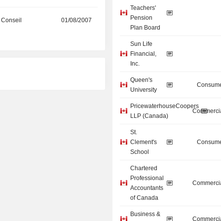
Teachers'
Pension
 Conseil
01/08/2007
Plan Board
Sun Life
Financial,
Inc.
Queen's
Consume
University
PricewaterhouseCoopers
Commercia
LLP (Canada)
St.
Clement's
Consume
School
Chartered
Professional
Commercia
Accountants
of Canada
Business &
Commercia