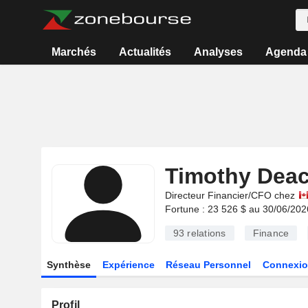
Marchés
Actualités
Analyses
Agenda
Timothy Dea
Directeur Financier/CFO chez
Fortune : 23 526 $ au 30/06/202
93
relations
Finance
Synthèse
Expérience
Réseau Personnel
Connexio
Profil