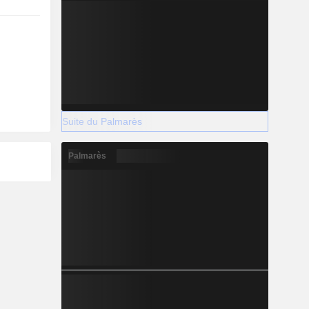
Suite du Palmarès
Palmarès