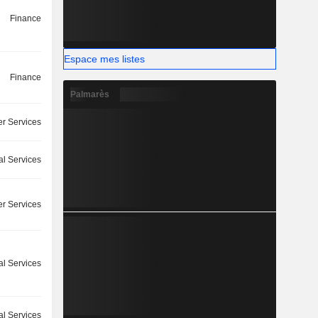
Finance
Espace mes listes
Finance
Palmarès
r Services
l Services
r Services
l Services
l Services