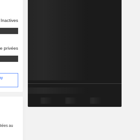
Inactives
se privées
hy
liées au