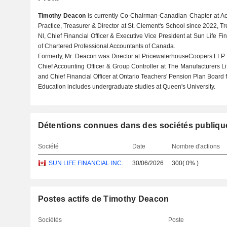
Timothy Deacon
is currently Co-Chairman-Canadian Chapter at Acco
Practice, Treasurer & Director at St. Clement's School since 2022, Tr
Nl, Chief Financial Officer & Executive Vice President at Sun Life F
of Chartered Professional Accountants of Canada.
Formerly, Mr. Deacon was Director at PricewaterhouseCoopers LLP 
Chief Accounting Officer & Group Controller at The Manufacturers L
and Chief Financial Officer at Ontario Teachers' Pension Plan Board 
Education includes undergraduate studies at Queen's University.
Détentions connues dans des sociétés publiqu
Société
Date
Nombre d'actions
SUN LIFE FINANCIAL INC.
30/06/2026
300
(
0%
)
Postes actifs de Timothy Deacon
Sociétés
Poste