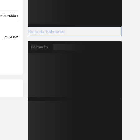
 Durables
Suite du Palmarès
Finance
Palmarès