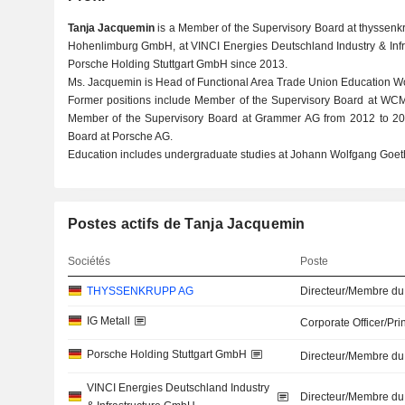
Tanja Jacquemin
is a Member of the Supervisory Board at thyssenk
Hohenlimburg GmbH, at VINCI Energies Deutschland Industry & Infr
Porsche Holding Stuttgart GmbH since 2013.
Ms. Jacquemin is Head of Functional Area Trade Union Education Wor
Former positions include Member of the Supervisory Board at WCM
Member of the Supervisory Board at Grammer AG from 2012 to 20
Board at Porsche AG.
Education includes undergraduate studies at Johann Wolfgang Goeth
Postes actifs de Tanja Jacquemin
Sociétés
Poste
THYSSENKRUPP AG
Directeur/Membre du
IG Metall
Corporate Officer/Pri
Porsche Holding Stuttgart GmbH
Directeur/Membre du
VINCI Energies Deutschland Industry
Directeur/Membre du