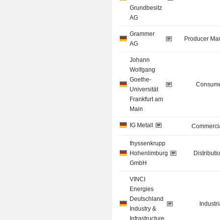
Grundbesitz
AG
Grammer
Producer Man
AG
Johann
Wolfgang
Goethe-
Consume
Universität
Frankfurt am
Main
IG Metall
Commercia
thyssenkrupp
Hohenlimburg
Distributi
GmbH
VINCI
Energies
Deutschland
Industr
Industry &
Infrastructure