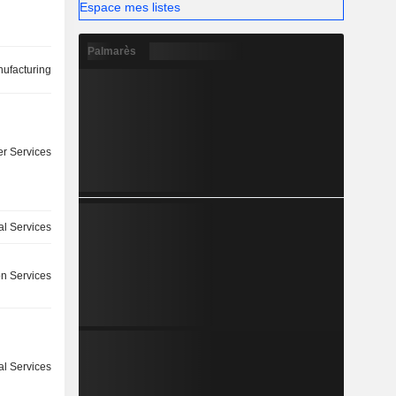
Espace mes listes
Palmarès
ufacturing
r Services
l Services
on Services
ial Services