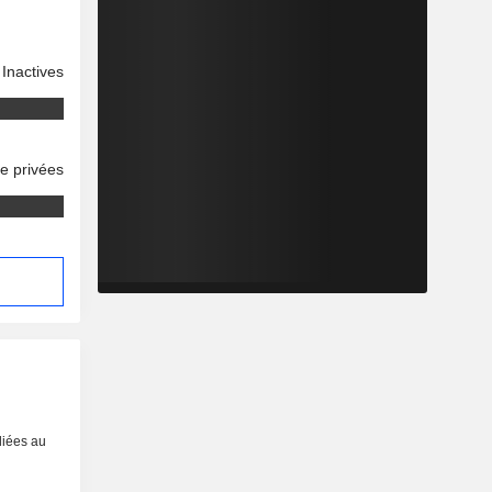
Inactives
se privées
liées au