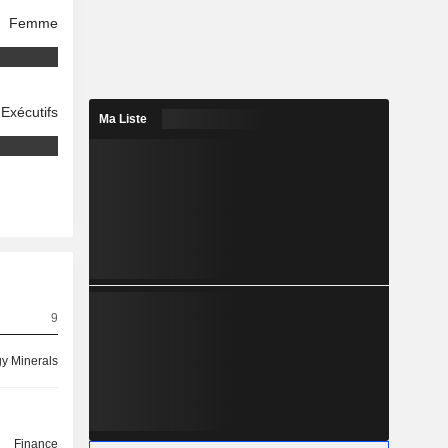
Femme
Exécutifs
Ma Liste
9
y Minerals
Finance