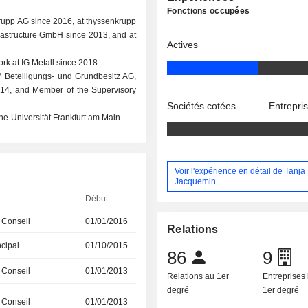
Fonctions occupées
rupp AG since 2016, at thyssenkrupp
astructure GmbH since 2013, and at
Actives
k at IG Metall since 2018.
 Beteiligungs- und Grundbesitz AG,
14, and Member of the Supervisory
Sociétés cotées
Entrepri
e-Universität Frankfurt am Main.
Voir l'expérience en détail de Tanja
Jacquemin
Début
 Conseil
01/01/2016
Relations
ncipal
01/10/2015
86
9
 Conseil
01/01/2013
Relations au 1er
Entreprises 
degré
1er degré
 Conseil
01/01/2013