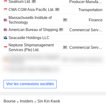
Seatrium Ltd.
Producer Manufacturing
CMA CGM Asia Pacific Ltd.
Transportation
Massachusetts Institute of
Finance
Technology
American Bureau of Shipping
Commercial Services
Seacastle Holdings LLC
Neptune Shipmanagement
Commercial Services
Services (Pte) Ltd.
Hamburg University of Applied
Consumer Services
Sciences
Seacastle Ships Holdings, Inc.
Voir les connexions sociétés
Bourse
Insiders
Sin Kin Kwok