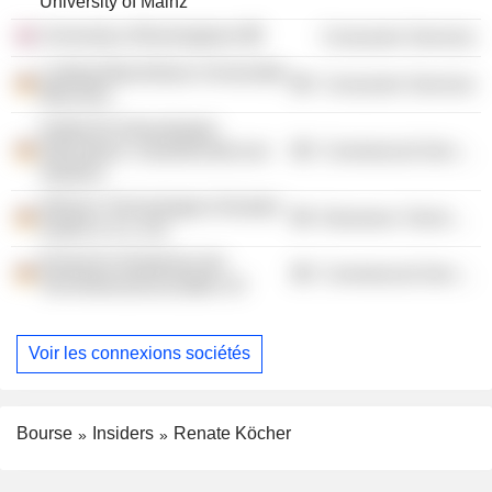
University of Mainz
University of Buckingham
Consumer Services
Ludwig-Maximilians-Universität
Consumer Services
München
Institut für Demoskopie
Allensbach, Gesellschaft zum
Commercial Services
Studium
Infineon Technologies Dresden
Electronic Technology
GmbH & Co. KG
Deutsche Akademie der
Commercial Services
Technikwissenschaften eV
Voir les connexions sociétés
Bourse
Insiders
Renate Köcher