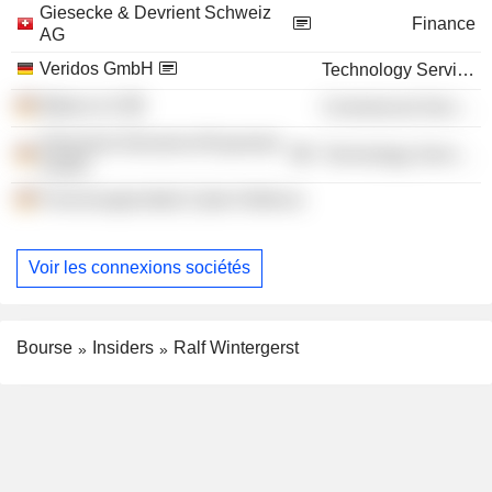
Giesecke & Devrient Schweiz
Finance
AG
Veridos GmbH
Technology Services
Bitkom eV
Commercial Services
Giesecke+Devrient ePayments
Technology Services
GmbH
Forschungsinstitut Cyber Defence
Voir les connexions sociétés
Bourse
Insiders
Ralf Wintergerst