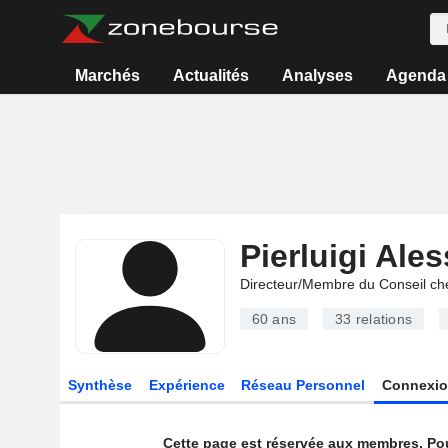
Marchés
Actualités
Analyses
Agenda
Pierluigi Ale
Directeur/Membre du Conseil ch
60 ans
33
relations
Synthèse
Expérience
Réseau Personnel
Connexio
Cette page est réservée aux membres. Po