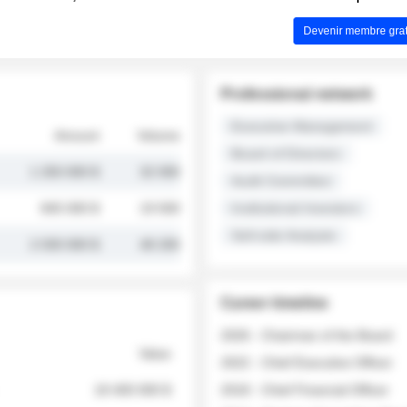
Devenir membre grat
Professional network
Executive Management
Amount
Volume
Board of Directors
1 250 000 $
32 000
Audit Committee
845 000 $
19 500
Institutional Investors
Sell-side Analysts
2 030 000 $
48 200
Career timeline
2026 - Chairman of the Board
Value
2022 - Chief Executive Officer
18 400 000 $
2018 - Chief Financial Officer