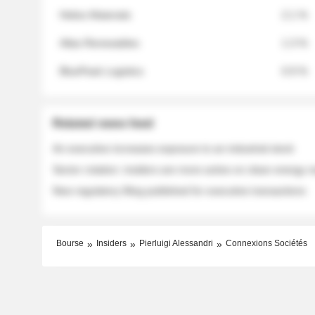
Helios Materials
2.1 %
Atlas Renewables
1.3 %
BluePeak Logistics
0.9 %
Related news feed
An executive increases exposure to an industrial stock
Sector rotation: insiders are more active on clean energy
New regulatory filing published for executive transactions
Bourse
Insiders
Pierluigi Alessandri
Connexions Sociétés