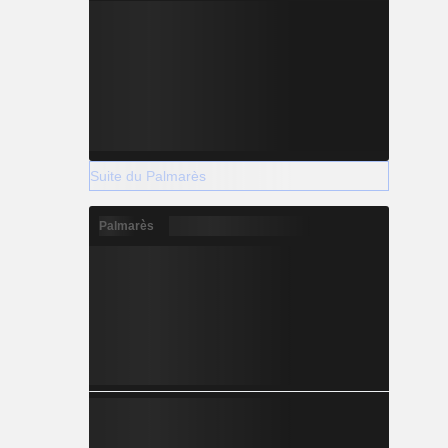
Suite du Palmarès
Palmarès