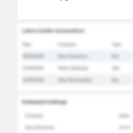
Latest insider transactions
Date
Company
Type
26/05/2026
Nova Dynamics
Buy
21/05/2026
Helios Materials
Sell
14/05/2026
Atlas Renewables
Buy
Estimated holdings
Company
Stake
Nova Dynamics
4.8 %