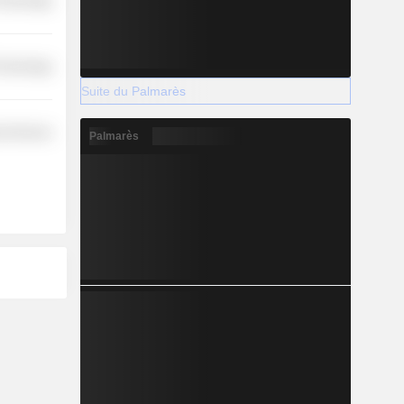
Technology
Technology
Suite du Palmarès
l Services
Palmarès