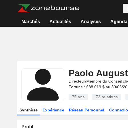
Marchés
Actualités
Analyses
Agenda
Paolo August
Directeur/Membre du Conseil ch
Fortune : 688 019 $ au 30/06/2
75 ans
72
relations
Synthèse
Expérience
Réseau Personnel
Connexio
Profil