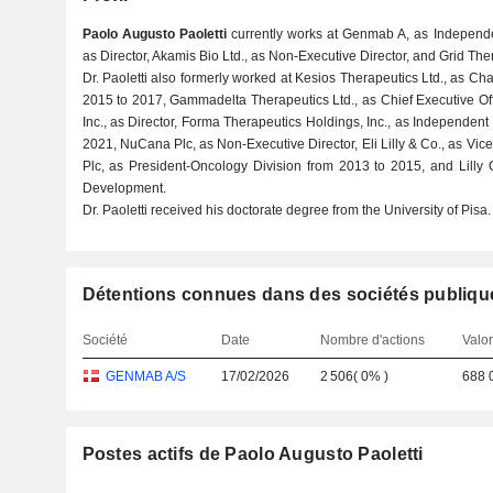
Paolo Augusto Paoletti
currently works at Genmab A, as Independe
as Director, Akamis Bio Ltd., as Non-Executive Director, and Grid The
Dr. Paoletti also formerly worked at Kesios Therapeutics Ltd., as Ch
2015 to 2017, Gammadelta Therapeutics Ltd., as Chief Executive Off
Inc., as Director, Forma Therapeutics Holdings, Inc., as Independen
2021, NuCana Plc, as Non-Executive Director, Eli Lilly & Co., as V
Plc, as President-Oncology Division from 2013 to 2015, and Lilly 
Development.
Dr. Paoletti received his doctorate degree from the University of Pisa.
Détentions connues dans des sociétés publiqu
Société
Date
Nombre d'actions
Valor
GENMAB A/S
17/02/2026
2 506
(
0%
)
688 
Postes actifs de Paolo Augusto Paoletti