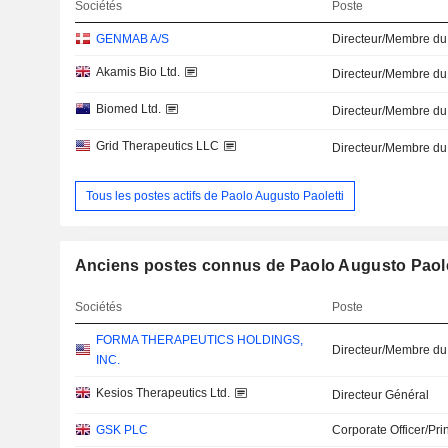
Sociétés
Poste
GENMAB A/S
Directeur/Membre du
Akamis Bio Ltd.
Directeur/Membre du
Biomed Ltd.
Directeur/Membre du
Grid Therapeutics LLC
Directeur/Membre du
Tous les postes actifs de Paolo Augusto Paoletti
Anciens postes connus de Paolo Augusto Paole
Sociétés
Poste
FORMA THERAPEUTICS HOLDINGS,
Directeur/Membre du
INC.
Kesios Therapeutics Ltd.
Directeur Général
GSK PLC
Corporate Officer/Pri