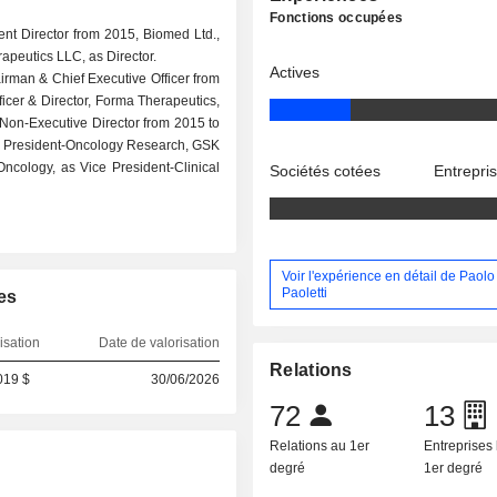
Fonctions occupées
nt Director from 2015, Biomed Ltd.,
rapeutics LLC, as Director.
Actives
airman & Chief Executive Officer from
icer & Director, Forma Therapeutics,
t Non-Executive Director from 2015 to
ice President-Oncology Research, GSK
Oncology, as Vice President-Clinical
Sociétés cotées
Entrepri
Voir l'expérience en détail de Paol
Paoletti
es
isation
Date de valorisation
Relations
019 $
30/06/2026
72
13
Relations au 1er
Entreprises 
degré
1er degré