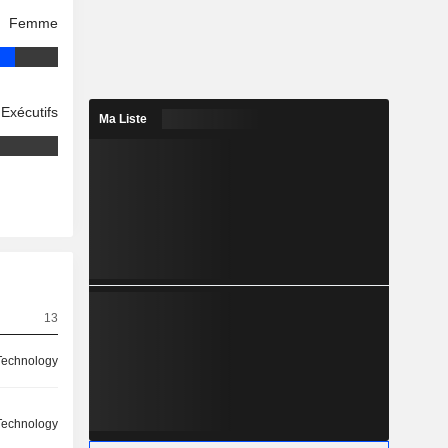
Femme
Exécutifs
Ma Liste
13
Technology
Technology