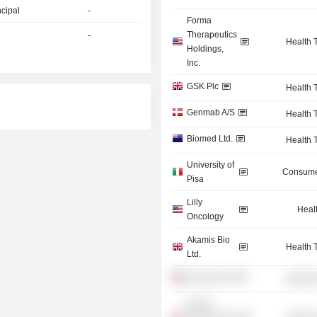
ncipal
-
Forma
Therapeutics
-
Health 
Holdings,
Inc.
GSK Plc
Health 
Genmab A/S
Health 
Biomed Ltd.
Health 
University of
Consume
Pisa
Lilly
Heal
Oncology
Akamis Bio
Health 
Ltd.
NuCana Plc
Health 
Kesios