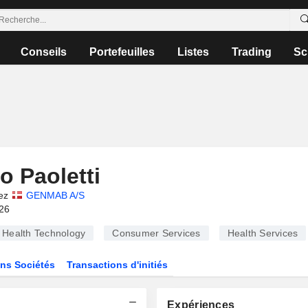
Conseils
Portefeuilles
Listes
Trading
Sc
o Paoletti
ez
GENMAB A/S
026
Health Technology
Consumer Services
Health Services
ns Sociétés
Transactions d'initiés
Expériences