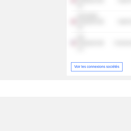
Therapeutics
Health 
Ltd.
Gammadelta
Therapeutics
Health 
Ltd.
Grid
Therapeutics
Commercia
LLC
Voir les connexions sociétés