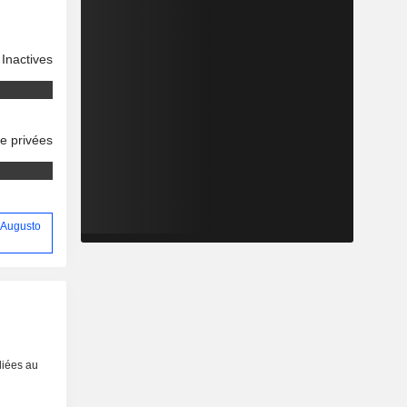
Inactives
se privées
o Augusto
liées au