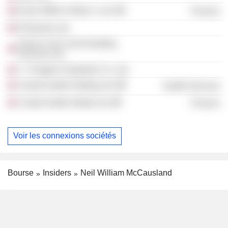
Karen Millen Holdco 1 Ltd.
Finance
Pentomax Ltd.
Floors-2-Go Card Handling
Services Ltd.
T J Hughes Properties Co. Ltd.
Create Health Holding Ltd.
Health Services
Create Health Global Ltd.
Finance
Voir les connexions sociétés
Bourse
Insiders
Neil William McCausland