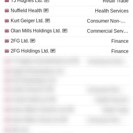
TJ Hughes Ltd.
Retail Trade
Nuffield Health
Health Services
Kurt Geiger Ltd.
Consumer Non-Durables
Olan Mills Holdings Ltd.
Commercial Services
2FG Ltd.
Finance
2FG Holdings Ltd.
Finance
TJ Hughes (Investments) Ltd.
Commercial Services
Anglo B Realisations Ltd.
F2G Realisations Ltd.
Joules Group Plc
Consumer Non-Durables
Create Health Ltd.
Health Services
Karen Millen Fashions Ltd.
Retail Trade
Karen Millen Group Ltd.
Consumer Non-Durables
Skin Ltd.