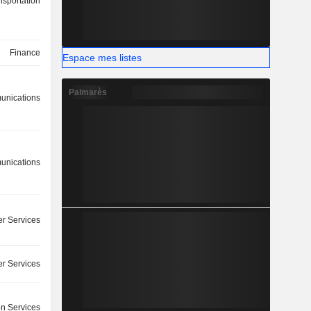
nsportation
Finance
Espace mes listes
Palmarès
nications
nications
r Services
r Services
on Services