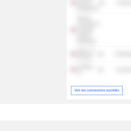
School of
Consume
Management
National
Association of
Corporate
Directors
(Northwest)
Switch, Inc.
Technolog
(Nevada)
Frontdoor,
Consumer
Inc.
Voir les connexions sociétés