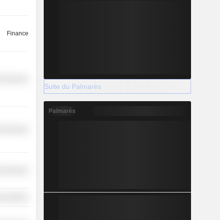
Finance
l Services
Suite du Palmarès
Palmarès
l Services
l Services
nications