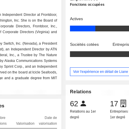
Fonctions occupées
n Independent Director at Frontdoor,
Actives
hington, Inc. She is on the Board of
orporate Directors, Frontdoor, Inc.,
of Corporate Directors (Virginia) and
y Switch, Inc. (Nevada), a President
Sociétés cotées
Entrepri
est), an Independent Director by ATN
deral, Inc., a Trustee by The Nature
er by Alaska Communications Systems
by Sprint Corp., and an Independent
Voir l'expérience en détail de Liane 
ved on the board at Icicle Seafoods,
ege and a graduate degree from MIT
Relations
62
17
es
Relations au 1er
Entreprises 
degré
1er degré
bre
Date de
tions
Valorisation
valorisation