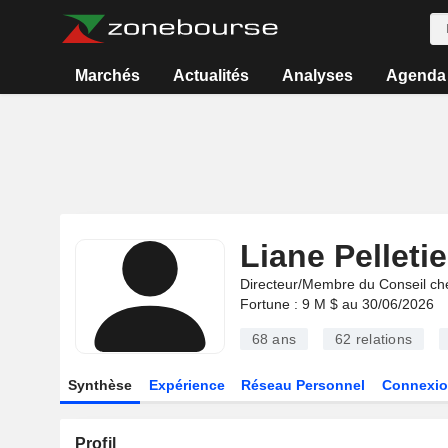
Marchés
Actualités
Analyses
Agenda
Liane Pelletie
Directeur/Membre du Conseil ch
Fortune : 9 M $ au 30/06/2026
68 ans
62
relations
Synthèse
Expérience
Réseau Personnel
Connexio
Profil