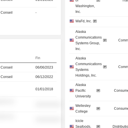
of
Tra
Washington,
Inc.
 Conseil
-
WaFd, Inc.
Alaska
Communications
Commu
Systems Group,
Inc.
Fin
Alaska
Communications
Commu
 Conseil
06/06/2023
Systems
Holdings, Inc.
 Conseil
06/12/2022
Alaska
01/01/2018
Pacific
Consume
University
░░░ ░░
░░░░░░░░░░
Wellesley
Consume
College
░░░ ░░
░░░░░░░░░░
Icicle
Seafoods,
Distributi