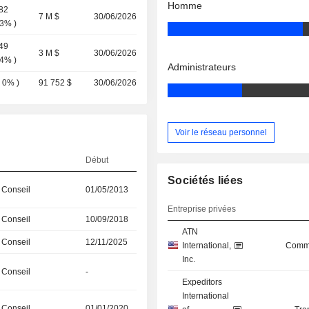
Homme
82
7 M $
30/06/2026
03%
)
49
3 M $
30/06/2026
04%
)
Administrateurs
(
0%
)
91 752 $
30/06/2026
Voir le réseau personnel
Début
Sociétés liées
 Conseil
01/05/2013
Entreprise privées
 Conseil
10/09/2018
ATN
 Conseil
12/11/2025
International,
Commu
Inc.
 Conseil
-
Expeditors
International
 Conseil
01/01/2020