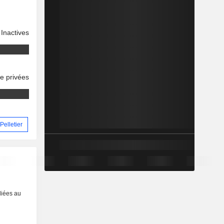
Inactives
se privées
Pelletier
liées au