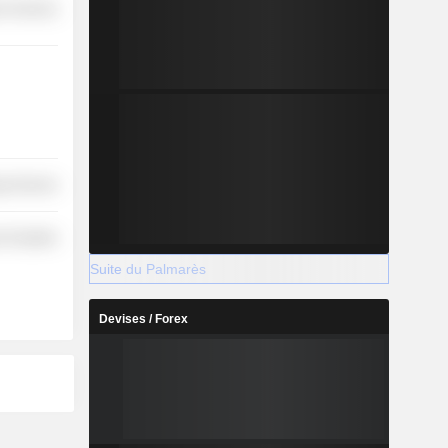
r Services
y Services
 Durables
Suite du Palmarès
Devises / Forex