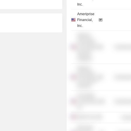
Inc.
Ameriprise
Financial,
Inc.
National
Association
of Corporate
Commercia
Directors
(Virginia)
National
Association
Commercia
of Corporate
Directors
The Nature
Conservancy,
Commercia
Inc.
Sprint Corp.
Commu
MIT Sloan