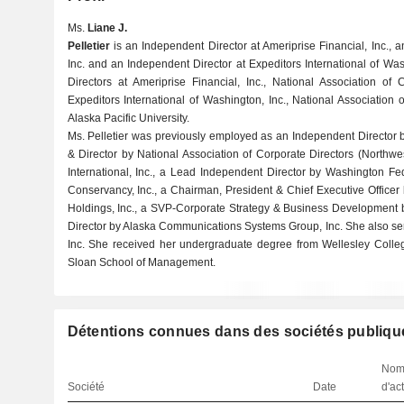
Ms.
Liane J.
Pelletier
is an Independent Director at Ameriprise Financial, Inc., a
Inc. and an Independent Director at Expeditors International of Was
Directors at Ameriprise Financial, Inc., National Association of C
Expeditors International of Washington, Inc., National Association 
Alaska Pacific University.
Ms. Pelletier was previously employed as an Independent Director b
& Director by National Association of Corporate Directors (Northw
International, Inc., a Lead Independent Director by Washington Fe
Conservancy, Inc., a Chairman, President & Chief Executive Offic
Holdings, Inc., a SVP-Corporate Strategy & Business Development 
Director by Alaska Communications Systems Group, Inc. She also ser
Inc. She received her undergraduate degree from Wellesley Coll
Sloan School of Management.
Détentions connues dans des sociétés publiqu
Nom
Société
Date
d'ac