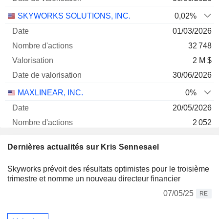
SKYWORKS SOLUTIONS, INC.
0,02%
01/03/2026
32 748
2 M $
30/06/2026
MAXLINEAR, INC.
0%
20/05/2026
2 052
262 718 $
Dernières actualités sur Kris Sennesael
30/06/2026
Skyworks prévoit des résultats optimistes pour le troisième
MAXEON SOLAR TECHNOLOGIES, LTD.
0,13%
trimestre et nomme un nouveau directeur financier
21/04/2025
07/05/25
RE
21 697
5 641 $