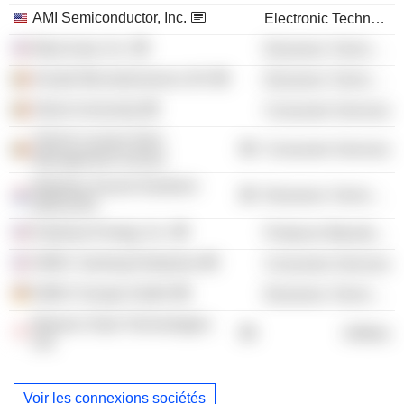
AMI Semiconductor, Inc.
Electronic Technology
MaxLinear, Inc.
Electronic Technology
Alcatel Microelectronics NV
Electronic Technology
Ghent University
Consumer Services
Vlerick Leuven Gent
Consumer Services
Management School
Wireless Sound Solutions
Electronic Technology
(WSS) BV
Enphase Energy, Inc.
Producer Manufacturing
SMSC Gaming Enterprise
Consumer Services
SMSC Europe GmbH
Electronic Technology
Maxeon Solar Technologies
Utilities
Ltd.
Voir les connexions sociétés