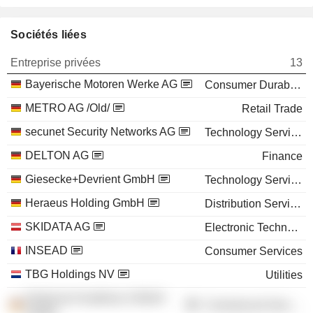
Sociétés liées
Entreprise privées
13
Bayerische Motoren Werke AG
Consumer Durables
METRO AG /Old/
Retail Trade
secunet Security Networks AG
Technology Services
DELTON AG
Finance
Giesecke+Devrient GmbH
Technology Services
Heraeus Holding GmbH
Distribution Services
SKIDATA AG
Electronic Technology
INSEAD
Consumer Services
TBG Holdings NV
Utilities
American Academy in Berlin
Commercial Services
GmbH