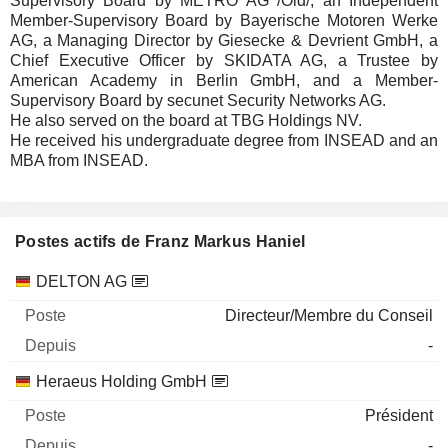
Supervisory Board by METRO AG /Old/, an Independent
Member-Supervisory Board by Bayerische Motoren Werke
AG, a Managing Director by Giesecke & Devrient GmbH, a
Chief Executive Officer by SKIDATA AG, a Trustee by
American Academy in Berlin GmbH, and a Member-
Supervisory Board by secunet Security Networks AG.
He also served on the board at TBG Holdings NV.
He received his undergraduate degree from INSEAD and an
MBA from INSEAD.
Postes actifs de Franz Markus Haniel
Sociétés
Poste
Début
DELTON AG
Directeur/Membre du Conseil
-
Heraeus Holding GmbH
Président
-