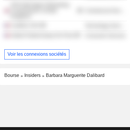
SITA Information Networking
Computing BV (United
Commercial Services
Kingdom)
Castillon SAS
Technology Services
Institut Polytechnique De Paris
Consumer Services
Voir les connexions sociétés
Bourse
Insiders
Barbara Marguerite Dalibard