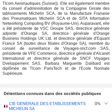
Tlcom Aeronautiques (Suisse)). Elle est également membre
du conseil d'administration de la Compagnie Gnrale des
tablissements Michelin SCA, de la Manufacture Franaise
des Pneumatiques Michelin SCA et de SITA Information
Networking Computing BV (Royaume-Uni). Auparavant, elle
a été présidente de VSC Groupe SAS, directrice générale
adjointe d'Orange SA, directrice générale d'Orange
Business Holdings UK Ltd. et directrice générale d'Equant
France SA (toutes deux filiales d'Orange SA), membre du
conseil de surveillance de Voyages-sncf.com SAS,
présidente de VFE Commerce, directrice générale d'Alcanet
International et directrice générale de SNCF Voyages
Dveloppement SAS. Barbara Marguerite Dalibard est
diplômée de Tlcom ParisTech et de l'Ecole Normale
Supérieure.
Détentions connues dans des sociétés publiques
Nombre
Date de
CIE GENERALE DES ETABLISSEMENTS
0%
Société
Date
d'actions
Valorisation
valorisation
MICHELIN SA