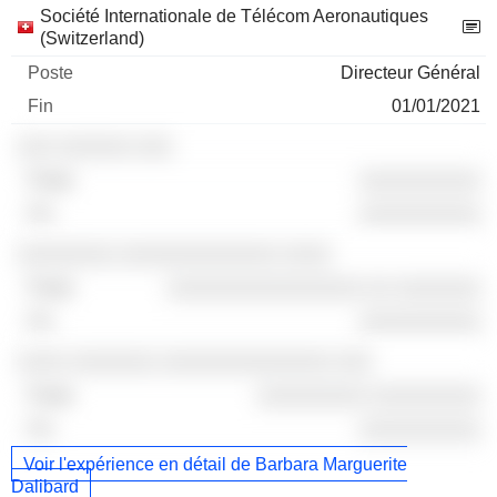
Société Internationale de Télécom Aeronautiques
(Switzerland)
Directeur Général
01/01/2021
░░░ ░░░░░░ ░░░
░░░░░░░░░░
░░░░░░░░░░
░░░░░░░░ ░░░░░░░░░░░░░ ░░░░
░░░░░░░░░░░░░░░░ ░░ ░░░░░░░
░░░░░░░░░░
░░░░ ░░░░░░░ ░░░░░░░░░░░░░░ ░░░
░░░░░░░░░ ░░░░░░░░░
░░░░░░░░░░
Voir l'expérience en détail de Barbara Marguerite
Dalibard