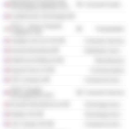
Manufacture Française des
Consumer Durables
Pneumatiques Michelin SCA
Académie des Technologies
ITALO – Nuovo Trasporto
Transportation
Viaggiatori SpA
Voyages-sncf.com SAS
Consumer Services
Alcanet International
Distribution Services
GlobeCast Holding SA
Miscellaneous
Equant France SA
Communications
VFE Commerce
Commercial Services
SNCF Voyages
Consumer Services
Développement SAS
Eurostar International Ltd.
Technology Services
Dataiku SAS
Technology Services
VSC Groupe SAS
Commercial Services