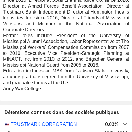
since 2020, Director at 5Star Life Insurance Co. since 2020,
Director at Armed Forces Benefit Association, Director at
Trustmark Bank, Independent Director at Huntington Ingalls
Industries, Inc. since 2016, Director at Friends of Mississippi
Veterans, and Member of the National Association of
Corporate Directors.
Former roles include President of the University of
Mississippi Alumni Association, Labor Representative at The
Mississippi Workers' Compensation Commission from 2007
to 2010, Executive Vice President-Strategic Planning at
MINACT, Inc. from 2010 to 2012, and Brigadier General at
Mississippi National Guard from 2005 to 2016.
Education includes an MBA from Jackson State University,
an undergraduate degree from the University of Mississippi,
and graduate studies at the U.S.
Army War College.
Détentions connues dans des sociétés publiques
Nombre
Date de
TRUSTMARK CORPORATION
0,03%
Société
Date
d'actions
Valorisation
valorisation