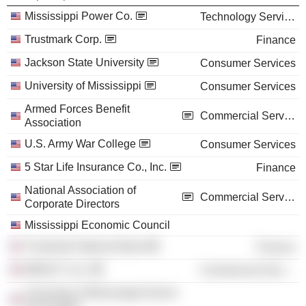
Mississippi Power Co.
Technology Services
Trustmark Corp.
Finance
Jackson State University
Consumer Services
University of Mississippi
Consumer Services
Armed Forces Benefit
Commercial Services
Association
U.S. Army War College
Consumer Services
5 Star Life Insurance Co., Inc.
Finance
National Association of
Commercial Services
Corporate Directors
Mississippi Economic Council
Trustmark National Bank
Finance
MINACT, Inc.
Commercial Services
University of Mississippi Alumni