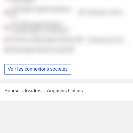
Association
Huntington Ingalls Industries,
Electronic Technology
Inc.
The Mississippi Workers'
Compensation Commission
Friends of Mississippi Veterans
Commercial Services
Mississippi National Guard
Voir les connexions sociétés
Bourse
Insiders
Augustus Collins