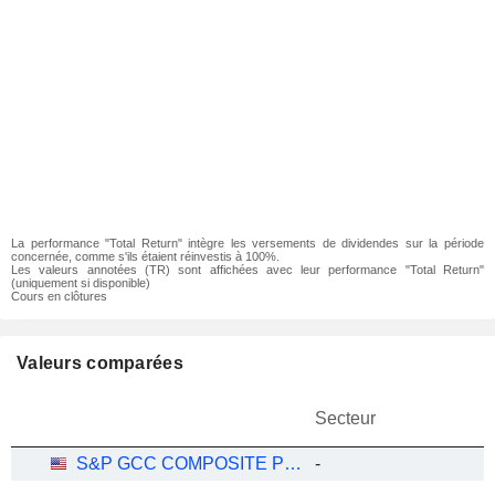
La performance "Total Return" intègre les versements de dividendes sur la période
concernée, comme s'ils étaient réinvestis à 100%.
Les valeurs annotées (TR) sont affichées avec leur performance "Total Return"
(uniquement si disponible)
Cours en clôtures
Valeurs comparées
Secteur
S&P GCC COMPOSITE PRICE (USD)
-