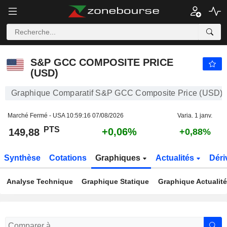
S&P GCC COMPOSITE PRICE (USD)
149,88
PTS
+0,06%
S&P GCC COMPOSITE PRICE
(USD)
Graphique Comparatif S&P GCC Composite Price (USD)
Marché Fermé - USA
10:59:16 07/08/2026
Varia. 1 janv.
PTS
+0,06%
149,88
+0,88%
Synthèse
Cotations
Graphiques
Actualités
Déri
Analyse Technique
Graphique Statique
Graphique Actualit