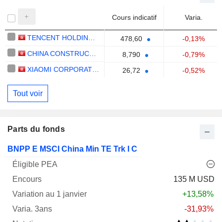
Cours indicatif
Varia.
TENCENT HOLDINGS LIMITED
478,60
-0,13%
CHINA CONSTRUCTION BANK CORPORATION
8,790
-0,79%
XIAOMI CORPORATION
26,72
-0,52%
Tout voir
Parts du fonds
Varia.
BNPP E MSCI China Min TE Trk I C
1
Varia.
Nom
PEA
Encours
janv.
3ans
Notation
135 M USD
+13,58%
-31,93%