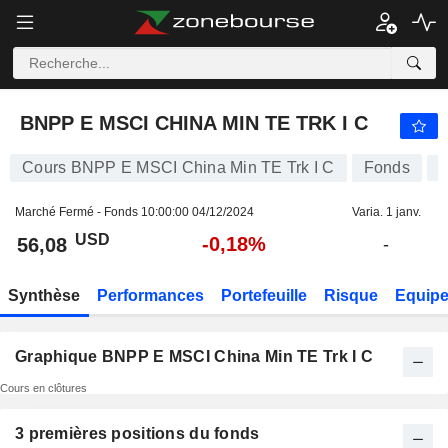
BNPP E MSCI CHINA MIN TE TRK I C
56,08
$
-0,18%
BNPP E MSCI CHINA MIN TE TRK I C
Cours BNPP E MSCI China Min TE Trk I C
Fonds
L
Marché Fermé - Fonds
10:00:00 04/12/2024
Varia. 1 janv.
USD
-0,18%
56,08
-
Synthèse
Performances
Portefeuille
Risque
Equip
Graphique BNPP E MSCI China Min TE Trk I C
Cours en clôtures
3 premières positions du fonds