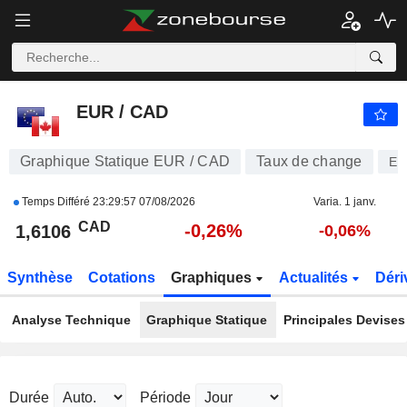
EUR / CAD
1,6106
$
-0,26%
EUR / CAD
Graphique Statique EUR / CAD
Taux de change
EU
Temps Différé
23:29:57 07/08/2026
Varia. 1 janv.
CAD
-0,26%
1,6106
-0,06%
Synthèse
Cotations
Graphiques
Actualités
Déri
Analyse Technique
Graphique Statique
Principales Devises
Durée
Période