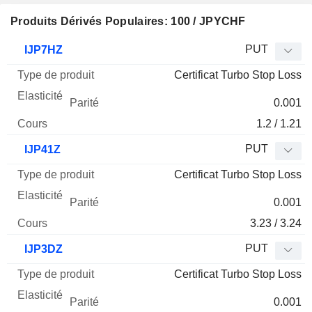
Produits Dérivés Populaires: 100 / JPYCHF
Type
PUT
IJP7HZ
de
Certificat Turbo Stop Loss
Mnemo
Type
produit
Elasticité
Parité
Cours
0.001
1.2 / 1.21
PUT
IJP41Z
Certificat Turbo Stop Loss
0.001
3.23 / 3.24
PUT
IJP3DZ
Certificat Turbo Stop Loss
0.001