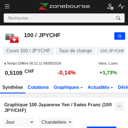
100 / JPYCHF
0,5109
CHF
-0,14%
100 / JPYCHF
Cours 100 / JPYCHF
Taux de change
100 JPYCHF
Temps Différé
06:21:11 08/08/2026
Varia. 1 janv.
CHF
-0,14%
0,5109
+1,73%
Synthèse
Cotations
Graphiques
Actualités
Déri
Graphique 100 Japanese Yen / Swiss Franc (100
JPY/CHF)