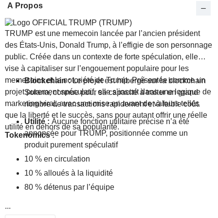
A Propos
TRUMP est une memecoin lancée par l’ancien président
des États-Unis, Donald Trump, à l’effigie de son personnage
public. Créée dans un contexte de forte spéculation, elle
vise à capitaliser sur l’engouement populaire pour les
memecoins et la notoriété de Trump. Présentée comme un
Blockchain :
Le projet est hébergé sur la blockchain
projet purement spéculatif, elle s’inscrit dans une logique de
Solana, connue pour sa capacité à traiter un grand
marketing viral, avec une mise en avant de valeurs telles
nombre de transactions rapidement et à faible coût.
que la liberté et le succès, sans pour autant offrir une réelle
Utilité :
Aucune fonction utilitaire précise n’a été
utilité en dehors de sa popularité.
annoncée pour TRUMP, positionnée comme un
Tokenomics :
produit purement spéculatif
10 % en circulation
10 % alloués à la liquidité
80 % détenus par l’équipe
...