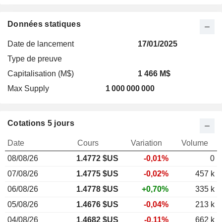
Données statiques
Date de lancement
17/01/2025
Type de preuve
Capitalisation (M$)
1 466 M$
Max Supply
1 000 000 000
Cotations 5 jours
Date
Cours
Variation
Volume
08/08/26
1.477
2 $US
-0,01%
0
07/08/26
1.4775 $US
-0,02%
457 k
06/08/26
1.4778 $US
+0,70%
335 k
05/08/26
1.4676 $US
-0,04%
213 k
04/08/26
1.4682 $US
-0,11%
662 k