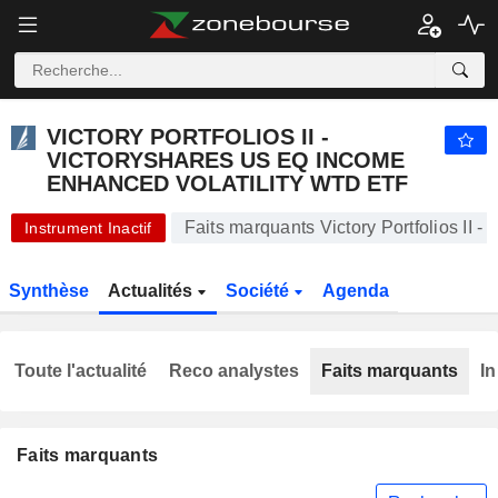
VICTORY PORTFOLIOS II - VICTORYSHARES US EQ INCOME ENHANCED VOLATILITY WTD ETF
57,16
$
+0,30%
VICTORY PORTFOLIOS II -
VICTORYSHARES US EQ INCOME
ENHANCED VOLATILITY WTD ETF
Faits marquants Victory Portfolios II
Instrument Inactif
Synthèse
Actualités
Société
Agenda
Toute l'actualité
Reco analystes
Faits marquants
In
Faits marquants