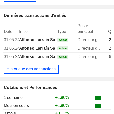
Dernières transactions d'initiés
Poste
Date
Initié
Type
principal
Qua
31.05.24
Alfonso Larraín Santa María
Directeur general
23
Achat
31.05.24
Alfonso Larraín Santa María
Directeur general
23
Achat
31.05.24
Alfonso Larraín Santa María
Directeur general
69
Achat
Historique des transactions
Cotations et Performances
1 semaine
+1,90%
Mois en cours
+1,90%
3 mois
+0,13%