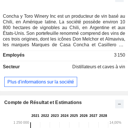
Concha y Toro Winery Inc est un producteur de vin basé au
Chili, en Amérique latine. La société possède environ 10
800 hectares de vignobles au Chili, en Argentine et aux
États-Unis. Son portefeuille renommé comprend des vins de
ces trois origines, dont les icônes Don Melchor et Almaviva,
les marques Marques de Casa Concha et Casillero del
Diablo, et les vins de ses filiales Cono Sur, Quinta de Maipo
Employés
3 150
au Chili, et Trivento Bodegas et Fetzer Vineyards à
l'étranger. La société exerce ses activités directement par le
Secteur
Distillateurs et caves à vin
biais de ses filiales, notamment Vina Cono Sur, Quinta de
Maipo, Vina Maipo, Vina Maycas del Limari, Trivento
Bodegas y Vinedos en Argentine et Fetzer Vineyards aux
Plus d'informations sur la société
États-Unis. Elle participe à l'activité de distribution par le
biais de ses filiales VCT Chile, Concha y Toro UK Limited,
VCT Brasil Importacion y Exportacion Limitada, Concha y
Toro Sweden AB, Concha y Toro Finland OY, Concha y Toro
Compte de Résultat et Estimations
Norway AS, VCT Group Asia, VCT Africa & Middle East et
Concha y Toro Canada.