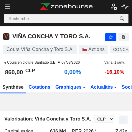
VIÑA CONCHA Y TORO S.A.
860,00
$
0,00%
VIÑA CONCHA Y TORO S.A.
Cours Viña Concha y Toro S.A.
Actions
CONCHA
Cours en clôture
Santiago S.E.
07/08/2026
Varia. 1 janv.
CLP
0,00%
860,00
-16,10%
Synthèse
Cotations
Graphiques
Actualités
Soci
Valorisation: Viña Concha y Toro S.A.
Capitalisation
636 Md
PER 2026 *
7,43x