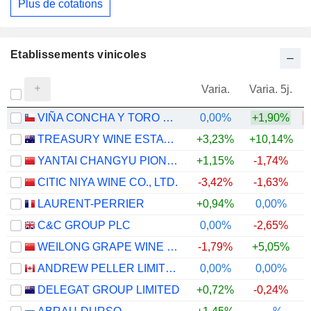
Plus de cotations
Etablissements vinicoles
Varia.
Varia. 5j.
VIÑA CONCHA Y TORO S.A.
0,00%
+1,90%
TREASURY WINE ESTATES LIMITED
+3,23%
+10,14%
YANTAI CHANGYU PIONEER WINE COMPANY LIMITED
+1,15%
-1,74%
CITIC NIYA WINE CO., LTD.
-3,42%
-1,63%
LAURENT-PERRIER
+0,94%
0,00%
C&C GROUP PLC
0,00%
-2,65%
WEILONG GRAPE WINE CO., LTD
-1,79%
+5,05%
ANDREW PELLER LIMITED
0,00%
0,00%
+
DELEGAT GROUP LIMITED
+0,72%
-0,24%