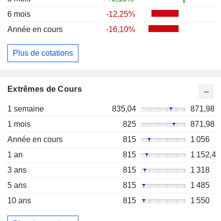
6 mois
-12,25%
Année en cours
-16,10%
Plus de cotations
Extrêmes de Cours
1 semaine
835,04
871,98
1 mois
825
871,98
Année en cours
815
1 056
1 an
815
1 152,4
3 ans
815
1 318
5 ans
815
1 485
10 ans
815
1 550