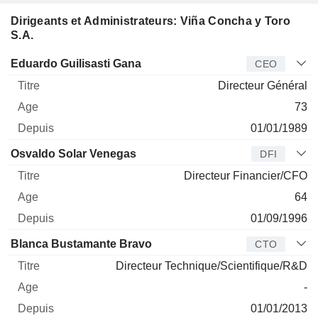
Dirigeants et Administrateurs: Viña Concha y Toro
S.A.
Dirigeant
Titre
Age
Depuis
Eduardo Guilisasti Gana
CEO
Directeur Général
73
01/01/1989
Osvaldo Solar Venegas
DFI
Directeur Financier/CFO
64
01/09/1996
Blanca Bustamante Bravo
CTO
Directeur Technique/Scientifique/R&D
-
01/01/2013