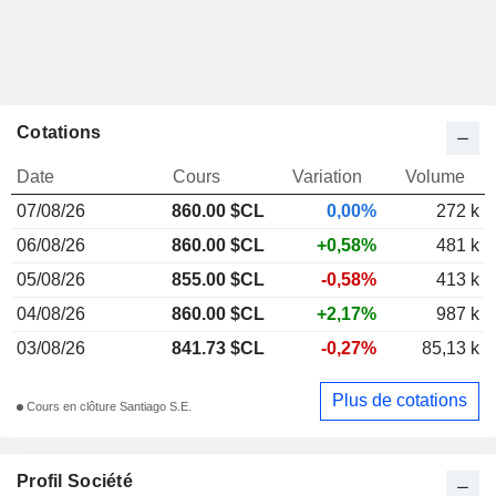
Cotations
Date
Cours
Variation
Volume
07/08/26
860.00 $CL
0,00%
272 k
06/08/26
860.00 $CL
+0,58%
481 k
05/08/26
855.00 $CL
-0,58%
413 k
04/08/26
860.00 $CL
+2,17%
987 k
03/08/26
841.73 $CL
-0,27%
85,13 k
Plus de cotations
Cours en clôture Santiago S.E.
Profil Société