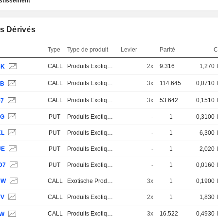
estissement
s Dérivés
Type
Type de produit
Levier
Parité
C
CALL
Produits Exotiques
2x
9.316
1,270
6K
CALL
Produits Exotiques
3x
114.645
0,0710
1B
CALL
Produits Exotiques
3x
53.642
0,1510
97
4G
PUT
Produits Exotiques
-
1
0,3100
KL
PUT
Produits Exotiques
-
1
6,300
UE
PUT
Produits Exotiques
-
1
2,020
D7
PUT
Produits Exotiques
-
1
0,0160
0W
CALL
Exotische Produkte
3x
1
0,1900
TV
CALL
Produits Exotiques
2x
1
1,830
CALL
Produits Exotiques
3x
16.522
0,4930
4W