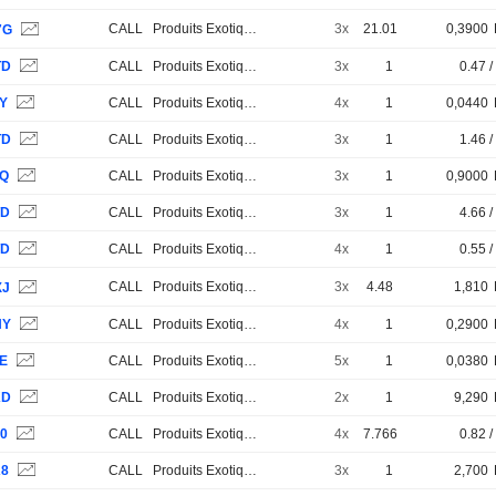
CALL
Produits Exotiques
3x
21.01
0,3900
7G
TD
CALL
Produits Exotiques
3x
1
0.47 /
7Y
CALL
Produits Exotiques
4x
1
0,0440
TD
CALL
Produits Exotiques
3x
1
1.46 /
4Q
CALL
Produits Exotiques
3x
1
0,9000
TD
CALL
Produits Exotiques
3x
1
4.66 /
TD
CALL
Produits Exotiques
4x
1
0.55 /
CALL
Produits Exotiques
3x
4.48
1,810
XJ
NY
CALL
Produits Exotiques
4x
1
0,2900
7E
CALL
Produits Exotiques
5x
1
0,0380
KD
CALL
Produits Exotiques
2x
1
9,290
80
CALL
Produits Exotiques
4x
7.766
0.82 /
A8
CALL
Produits Exotiques
3x
1
2,700