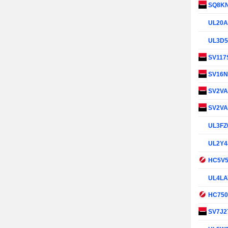
SQ8K
UL20
UL3D
SV117
SV16
SV2V
SV2V
UL3FZ
UL2Y4
HC5V
UL4L
HC75
SV7J2