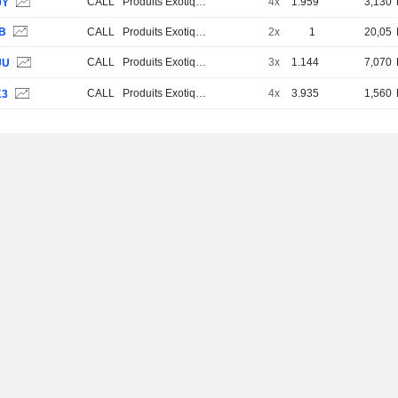
CALL
Produits Exotiques
4x
1.959
3,130
0Y
4B
CALL
Produits Exotiques
2x
1
20,05
CALL
Produits Exotiques
3x
1.144
7,070
UU
CALL
Produits Exotiques
4x
3.935
1,560
K3