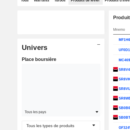
Tous
Warrants
Turbos
Produits de levier
Produits d'inv
Produit
Mnemo
MF1H
Univers
UF0D
Place boursière
MC46
SR8V
SR8V
SR8V
SR8W
SB0B
Tous les pays
SB0B
Tous les types de produits
GF32