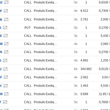
N2
CALL
Produits Exotiques
5x
1
0,0330
CALL
Produits Exotiques
4x
8.412
0,7300
AP
CALL
Produits Exotiques
3x
2.761
2,930
5B
S
PUT
Produits Exotiques
-3x
1
0,1700
N8
CALL
Produits Exotiques
3x
1
5,430
AM
CALL
Produits Exotiques
4x
1
2,060
AN
CALL
Produits Exotiques
5x
1
0,2700
CALL
Produits Exotiques
4x
4.892
1,250
0
CALL
Produits Exotiques
6x
344.982
0,0120
J
5F
CALL
Produits Exotiques
4x
2.062
3.04 /
CALL
Produits Exotiques
3x
1.463
5,530
AY
0M
CALL
Produits Exotiques
3x
0.689
11.85 / 
7
CALL
Produits Exotiques
5x
1
0,7600