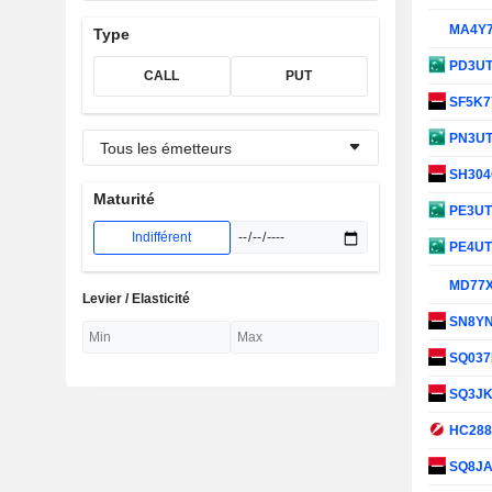
MA4Y
Type
PD3U
CALL
PUT
SF5K
PN3U
Tous les émetteurs
SH30
Maturité
PE3U
Indifférent
PE4U
MD77
Levier / Elasticité
SN8Y
SQ03
SQ3J
HC28
SQ8J