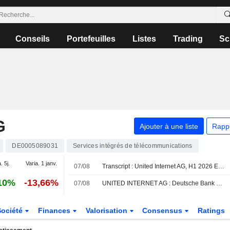
Conseils
Portefeuilles
Listes
Trading
Sc
G
Ajouter à une liste
Rapp
DE0005089031
Services intégrés de télécommunications
. 5j.
Varia. 1 janv.
07/08
Transcript : United Internet AG, H1 2026 Earnings Call, Aug 06, 2026
10%
-13,66%
07/08
UNITED INTERNET AG : Deutsche Bank maintient sa recommandation à l'achat
Société
Finances
Valorisation
Consensus
Ratings