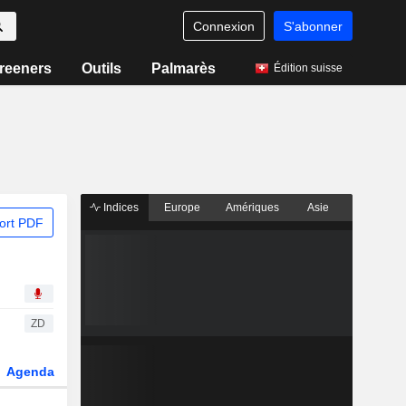
Connexion
S'abonner
reeners
Outils
Palmarès
Édition suisse
Indices
Europe
Amériques
Asie
ort PDF
ZD
Agenda
Secteur
Dérivés
Fonds et ETFs